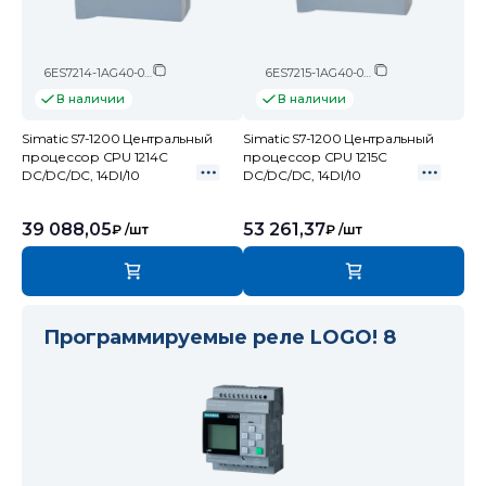
6ES7214-1AG40-0XB0
6ES7215-1AG40-0XB0
В наличии
В наличии
Simatic S7-1200 Центральный
Simatic S7-1200 Центральный
процессор CPU 1214C
процессор CPU 1215C
DC/DC/DC, 14DI/10
DC/DC/DC, 14DI/10
39 088,05
53 261,37
₽
/шт
₽
/шт
Программируемые реле LOGO! 8