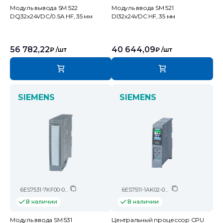
Модуль вывода SM 522
Модуль ввода SM 521
DQ32x24VDC/0.5A HF, 35 мм
DI32x24VDC HF, 35 мм
56 782,22
40 644,09
₽
/шт
₽
/шт
SIEMENS
SIEMENS
6ES7531-7KF00-0AB0
6ES7511-1AK02-0AB0
В наличии
В наличии
Модуль ввода SМ 531
Центральный процессор CPU