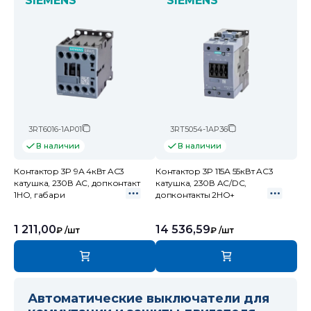
SIEMENS
SIEMENS
3RT6016-1AP01
3RT5054-1AP36
В наличии
В наличии
Контактор 3P 9А 4кВт AC3
Контактор 3P 115А 55кВт AC3
катушка, 230В AC, допконтакт
катушка, 230В AC/DC,
1НО, габари
допконтакты 2НО+
1 211,00
14 536,59
₽
/шт
₽
/шт
Автоматические выключатели для