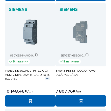
SIEMENS
SIEMENS
6ED1055-1MA00-0BA2
6EP3331-6SB00-0AY0
В наличии
В наличии
Модуль расширения LOGO!
Блок питания LOGO!Power
AM2, 2 MW, 12/24 В, 2AI, 0-10 В,
1AC/24VDC/1.3A
0/4-20 м
10 148,46
7 807,76
₽
/шт
₽
/шт