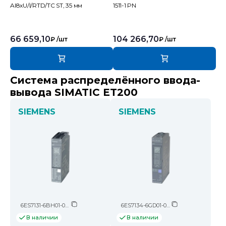
AI8xU/I/RTD/TC ST, 35 мм
1511-1 PN
66 659,10
104 266,70
₽
/шт
₽
/шт
Система распределённого ввода-
вывода SIMATIC ET200
SIEMENS
SIEMENS
6ES7131-6BH01-0BA0
6ES7134-6GD01-0BA1
В наличии
В наличии