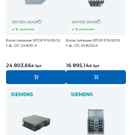
6EP1334-2BA20
6EP1332-2BA20
В наличии
В наличии
Блок питания SITOP PSU100S
Блок питания SITOP PSU100S
1-ф., DC 24 В/10 A
1-ф., DC 24 В/2,5 A
24 803,66
16 895,14
₽
/шт
₽
/шт
SIEMENS
SIEMENS