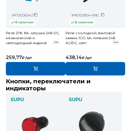
RFT2CO024LT
RNC1CO024+SNC05-E-A
В наличии
В наличии
Реле 2ПК, 8А, катушка 24В DC,
Реле с колодкой, винтовой
механический и
зажим, 1CO, 6A, питание 24В
светодиодный индикат
AC/DC, свет
259,77
438,14
₽
/шт
₽
/шт
Кнопки, переключатели и
индикаторы
SUPU
SUPU