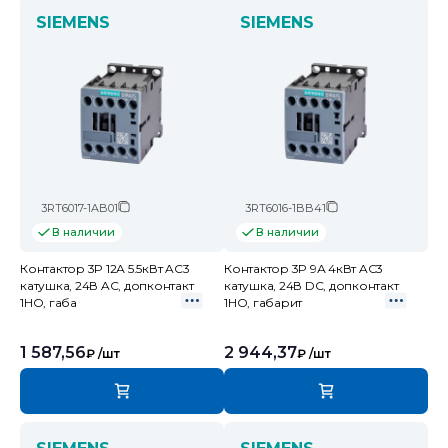
SIEMENS
SIEMENS
3RT6017-1AB01
3RT6016-1BB41
В наличии
В наличии
Контактор 3P 12А 5.5кВт AC3
Контактор 3P 9А 4кВт AC3
катушка, 24В AC, допконтакт
катушка, 24В DC, допконтакт
1НО, габа
1НО, габарит
1 587,56
2 944,37
₽
/шт
₽
/шт