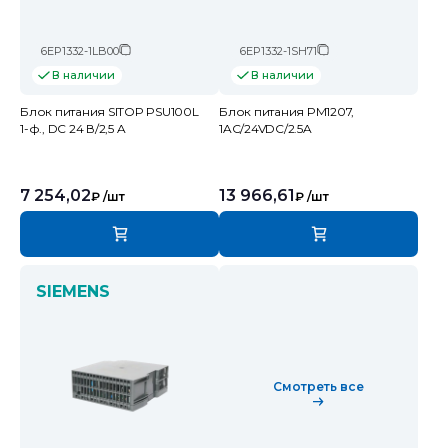
6EP1332-1LB00
6EP1332-1SH71
В наличии
В наличии
Блок питания SITOP PSU100L
Блок питания PM1207,
1-ф., DC 24 В/2,5 A
1AC/24VDC/2.5A
7 254,02
13 966,61
₽
/шт
₽
/шт
SIEMENS
Смотреть все