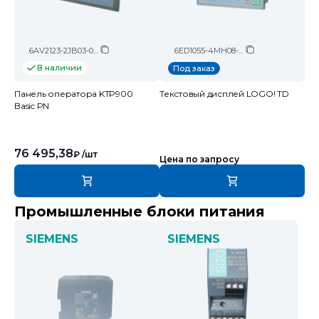
6AV2123-2JB03-0AX0
6ED1055-4MH08-0BA1
В наличии
Под заказ
Панель оператора KTP900
Текстовый дисплей LOGO! TD
Basic PN
76 495,38
₽
/шт
Цена по запросу
Промышленные блоки питания
SIEMENS
SIEMENS