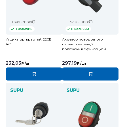
TS2011-3BG10
TS2010-1BB60
В наличии
В наличии
Индикатор, красный, 220В
Актуатор поворотного
AC
переключателя, 2
положения с фиксацией
232,03
297,19
₽
/шт
₽
/шт
SUPU
SUPU