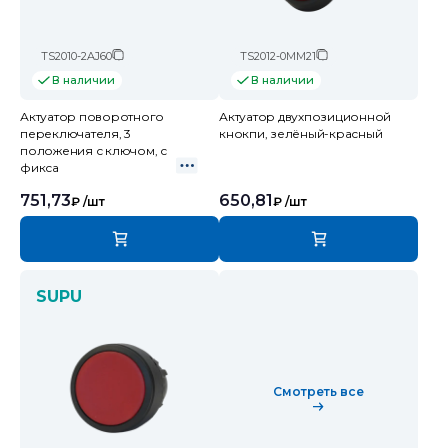
TS2010-2AJ60
TS2012-0MM21
В наличии
В наличии
Актуатор поворотного
Актуатор двухпозиционной
переключателя, 3
кнокпи, зелёный-красный
положения с ключом, с
фикса
751,73
650,81
₽
/шт
₽
/шт
SUPU
Смотреть все