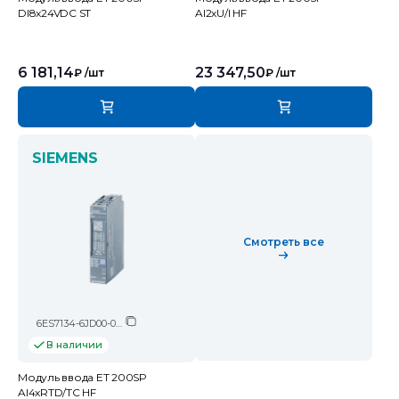
DI8x24VDC ST
AI2xU/I HF
6 181,14
23 347,50
₽
/шт
₽
/шт
SIEMENS
Смотреть все
6ES7134-6JD00-0CA1
В наличии
Модуль ввода ET 200SP
AI4xRTD/TC HF