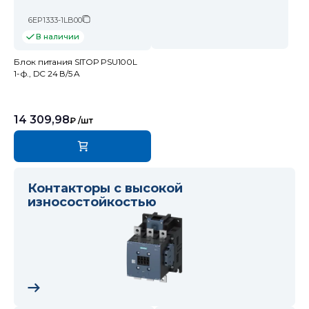
6EP1333-1LB00
В наличии
Блок питания SITOP PSU100L
1-ф., DC 24 В/5 A
14 309,98
₽
/шт
Контакторы с высокой
износостойкостью