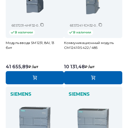
6ES7231-4HF32-0XB0
6ES7241-1CH32-0XB0
В наличии
В наличии
Модуль ввода SM 1231, 8AI, 13
Коммуникационный модуль
бит
CM 1241 RS 422 / 485
41 655,89
10 131,48
₽
/шт
₽
/шт
SIEMENS
SIEMENS