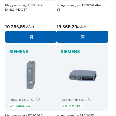
Модуль ввода ET 200SP
Модуль ввода ET 200SP AI4xI
DI16x24VDC ST
ST
10 265,85
19 568,29
₽
/шт
₽
/шт
SIEMENS
SIEMENS
6ES7131-6BF01-0BA0
6ES7134-6HB00-0CA1
В наличии
В наличии
Модуль ввода ET 200SP
Модуль ввода ET 200SP