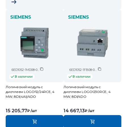
SIEMENS
SIEMENS
6ED1052-1MD08-0BA2
6ED1052-1FB08-0BA2
В наличии
В наличии
Логический модуль c
Логический модуль c
дисплеем LOGO!12/24RCE, 4
дисплеем LOGO!230RCE, 4
MW, 8DI(4AI)/4DO
MW, 8DI/4DO
15 205,77
14 667,13
₽
/шт
₽
/шт