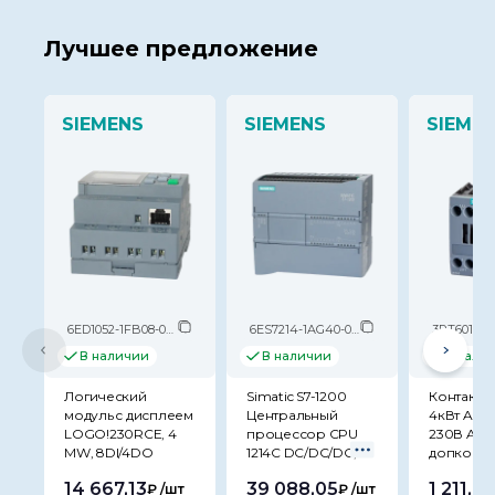
Лучшее предложение
SIEMENS
SIEMENS
SIEME
6ED1052-1FB08-0BA2
6ES7214-1AG40-0XB0
3RT6016-1
В наличии
В наличии
В нали
Логический
Simatic S7-1200
Контакто
модуль c дисплеем
Центральный
4кВт AC3 
LOGO!230RCE, 4
процессор CPU
230В AC,
MW, 8DI/4DO
1214C DC/DC/DC,
допконтак
14 667,13
39 088,05
1 211,0
₽
/шт
₽
/шт