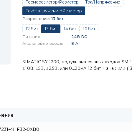
Терморезистор/Резистор
Ток/Напряжение
Ток/Напряжение/Резистор
Разрешение
:
13 бит
12 бит
13 бит
14 бит
16 бит
Питание
24В DC
Аналоговые входы
8 AI
SIMATIC S7-1200, модуль аналоговых входов SM 12
±10В, ±5В, ±2,5В, или 0...20мА 12 бит + знак или (
чение
7231-4HF32-0XB0