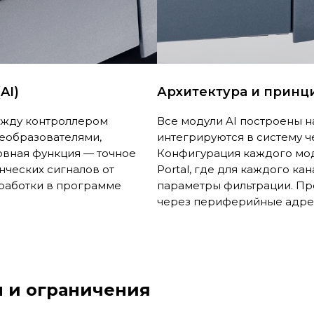
AI)
Архитектура и принц
ежду контроллером
Все модули AI построены н
еобразователями,
интегрируются в систему ч
вная функция — точное
Конфигурация каждого мод
ческих сигналов от
Portal, где для каждого ка
бработки в программе
параметры фильтрации. Пр
через периферийные адрес
 и ограничения