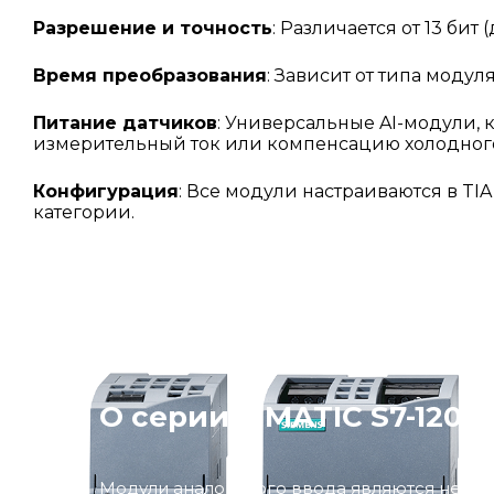
Разрешение и точность
: Различается от 13 бит 
Время преобразования
: Зависит от типа моду
Питание датчиков
: Универсальные AI-модули, 
измерительный ток или компенсацию холодного
Конфигурация
: Все модули настраиваются в TI
категории.
О серии SIMATIC S7-1200
Модули аналогового ввода являются неотъ