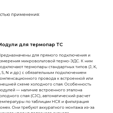
астью применения:
Модули для термопар TC
редназначены для прямого подключения и
змерения микровольтовой термо-ЭДС. К ним
одключают термопары стандартных типов (J, K,
, S, N и др.) с обязательным подключением
омпенсационного провода к встроенной или
нешней схеме холодного спая. Особенность
одулей — наличие встроенного эталона
олодного спая (CJC), автоматический расчет
емпературы по таблицам НСХ и фильтрация
омех. Они требуют аккуратного монтажа из-за