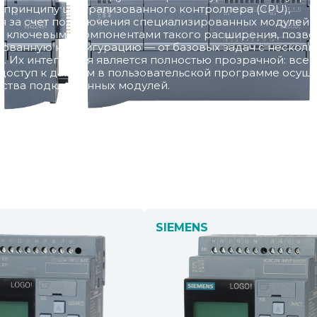
о принципу централизованного контроллера (CPU),
я за счет подключения специализированных модулей
т ключевыми компонентами такого расширения, позво
нованную конфигурацию — от базовых задач с несколь
. Их интеграция является полностью прозрачной: все 
а доступ к данным в пользовательской программе осущ
ества подключенных модулей.
SIEMENS