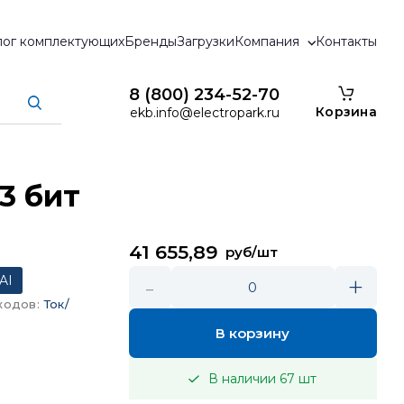
лог комплектующих
Бренды
Загрузки
Компания
Контакты
8 (800) 234-52-70
Корзина
ekb.info@electropark.ru
13 бит
41 655,89
руб/шт
-
+
AI
0
ходов
:
Ток/
В корзину
В наличии
67
шт