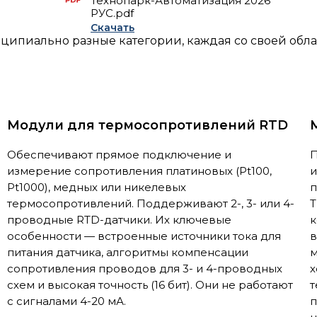
Технопарк-Автоматизация 2026
РУС.pdf
Скачать
нципиально разные категории, каждая со своей обл
Модули для термосопротивлений RTD
Обеспечивают прямое подключение и
П
измерение сопротивления платиновых (Pt100,
и
Pt1000), медных или никелевых
п
термосопротивлений. Поддерживают 2-, 3- или 4-
T
проводные RTD-датчики. Их ключевые
к
особенности — встроенные источники тока для
в
питания датчика, алгоритмы компенсации
м
сопротивления проводов для 3- и 4-проводных
х
схем и высокая точность (16 бит). Они не работают
т
с сигналами 4-20 мА.
п