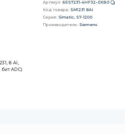
Артикул
:
6ES7231-4HF32-0XB0
Код товара
:
SM1231 8AI
Серия
:
Simatic, S7-1200
Производитель
:
Siemens
31, 8 AI,
13 бит ADC)