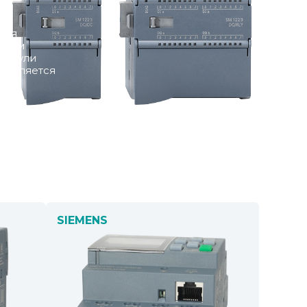
ляя
кими
модули
ествляется
SIEMENS