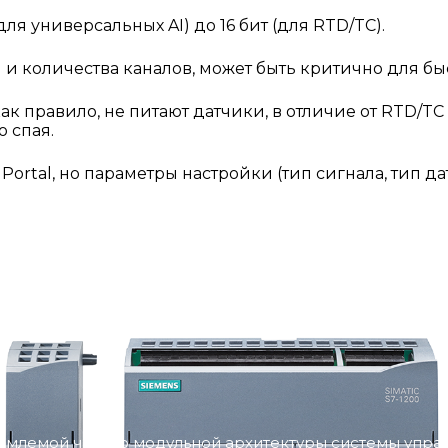
(для универсальных AI) до 16 бит (для RTD/TC).
ля и количества каналов, может быть критично для б
как правило, не питают датчики, в отличие от RTD/T
 спая.
A Portal, но параметры настройки (тип сигнала, тип
емлемой частью модульной архитектуры системы упра