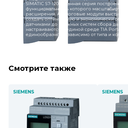
SIMATIC S7-1200. Данная серия построена п
функциональность которого масштабируетс
расширения. Аналоговые модули выступаю
создать оптимальную и экономически обос
датчиками до сложных систем сбора данных
настраиваются в единой среде TIA Portal, 
единообразно, независимо от типа и колич
Смотрите также
SIEMENS
SIEMENS