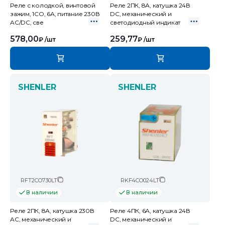
Реле с колодкой, винтовой
Реле 2ПК, 8А, катушка 24В
зажим, 1CO, 6А, питание 230В
DC, механический и
AC/DC, све
светодиодный индикат
578,00
259,77
₽
/шт
₽
/шт
SHENLER
SHENLER
RFT2CO730LT
RKF4CO024LT
В наличии
В наличии
Реле 2ПК, 8А, катушка 230В
Реле 4ПК, 6А, катушка 24В
AC, механический и
DC, механический и