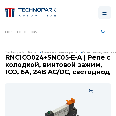
Technopark
Реле
Промежуточные реле
Реле с колодкой, ви
RNC1CO024+SNC05-E-A | Реле с
колодкой, винтовой зажим,
1CO, 6A, 24В AC/DC, светодиод