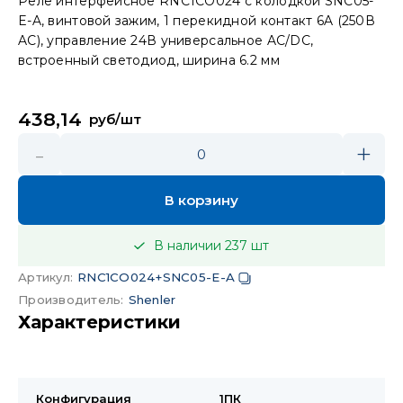
Реле интерфейсное RNC1CO024 с колодкой SNC05-
E-A, винтовой зажим, 1 перекидной контакт 6A (250В
AC), управление 24В универсальное AC/DC,
встроенный светодиод, ширина 6.2 мм
438,14
руб/шт
-
+
0
В корзину
В наличии
237
шт
Артикул
:
RNC1CO024+SNC05-E-A
Производитель
:
Shenler
Характеристики
Конфигурация
1ПК