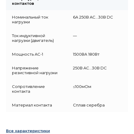
контактов
Номинальный ток
6А 250В AC…30В DC
нагрузки
Ток индуктивной
—
нагрузки (двигатель)
Мощность AC-1
1500ВА 180Вт
Напряжение
250В AC…30В DC
резистивной нагрузки
Сопротивление
≤100мОм
контакта
Материал контакта
Сплав серебра
Все характеристики