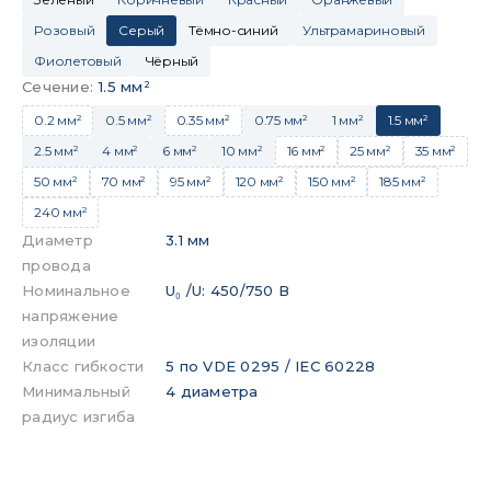
Розовый
Серый
Тёмно-синий
Ультрамариновый
Фиолетовый
Чёрный
Сечение
:
1.5 мм²
0.2 мм²
0.5 мм²
0.35 мм²
0.75 мм²
1 мм²
1.5 мм²
2.5 мм²
4 мм²
6 мм²
10 мм²
16 мм²
25 мм²
35 мм²
50 мм²
70 мм²
95 мм²
120 мм²
150 мм²
185 мм²
240 мм²
Диаметр
3.1 мм
провода
Номинальное
U₀ /U: 450/750 В
напряжение
изоляции
Класс гибкости
5 по VDE 0295 / IEC 60228
Минимальный
4 диаметра
радиус изгиба