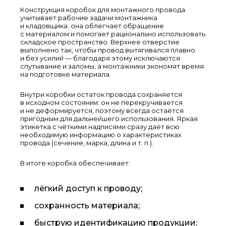
Конструкция коробок для монтажного провода
учитывает рабочие задачи монтажника
и кладовщика: она облегчает обращение
с материалом и помогает рационально использовать
складское пространство. Верхнее отверстие
выполнено так, чтобы провод вытягивался плавно
и без усилий — благодаря этому исключаются
спутывание и заломы, а монтажники экономят время
на подготовке материала.
Внутри коробки остаток провода сохраняется
в исходном состоянии: он не перекручивается
и не деформируется, поэтому всегда остаётся
пригодным для дальнейшего использования. Яркая
этикетка с чёткими надписями сразу даёт всю
необходимую информацию о характеристиках
провода (сечение, марка, длина и т. п.).
В итоге коробка обеспечивает:
лёгкий доступ к проводу;
сохранность материала;
быструю идентификацию продукции;