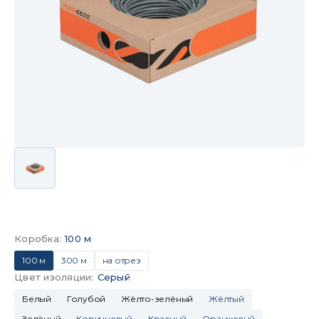
Коробка
:
100 м
100 м
300 м
на отрез
Цвет изоляции
:
Серый
Белый
Голубой
Жёлто-зелёный
Жёлтый
Зелёный
Коричневый
Красный
Оранжевый