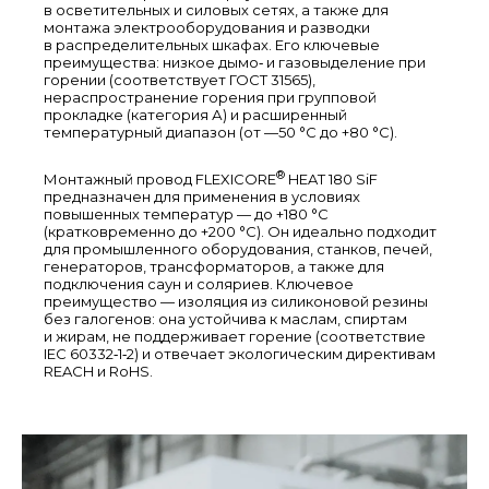
в осветительных и силовых сетях, а также для
монтажа электрооборудования и разводки
в распределительных шкафах. Его ключевые
преимущества: низкое дымо‑ и газовыделение при
горении (соответствует ГОСТ 31565),
нераспространение горения при групповой
прокладке (категория А) и расширенный
температурный диапазон (от —50 °C до +80 °C).
®
Монтажный провод FLEXICORE
HEAT 180 SiF
предназначен для применения в условиях
повышенных температур — до +180 °C
(кратковременно до +200 °C). Он идеально подходит
для промышленного оборудования, станков, печей,
генераторов, трансформаторов, а также для
подключения саун и соляриев. Ключевое
преимущество — изоляция из силиконовой резины
без галогенов: она устойчива к маслам, спиртам
и жирам, не поддерживает горение (соответствие
IEC 60332‑1‑2) и отвечает экологическим директивам
REACH и RoHS.