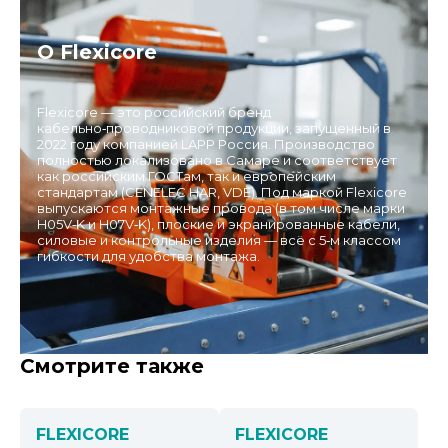
О Flexicore
Flexicore — это российский бренд
кабельно‑проводниковой продукции, запущенный в
2022 году компанией LAPP Россия. Производство
полностью локализовано в Самаре и соответствует
как российским ГОСТам, так и европейским
стандартам (CENELEC HAR, VDE). Под маркой Flexicore
выпускаются монтажные провода (в том числе марки
H05V‑K и H07V‑K), плоские и экранированные кабели,
силовые и контрольные изделия — всё с 5‑м классом
гибкости для удобства монтажа.
Смотрите также
FLEXICORE
FLEXICORE