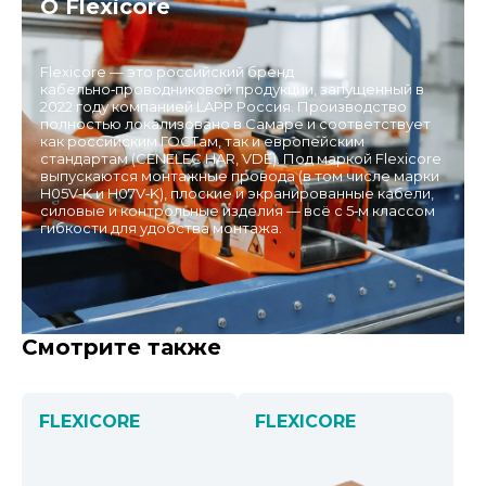
О Flexicore
Flexicore — это российский бренд
кабельно‑проводниковой продукции, запущенный в
2022 году компанией LAPP Россия. Производство
полностью локализовано в Самаре и соответствует
как российским ГОСТам, так и европейским
стандартам (CENELEC HAR, VDE). Под маркой Flexicore
выпускаются монтажные провода (в том числе марки
H05V‑K и H07V‑K), плоские и экранированные кабели,
силовые и контрольные изделия — всё с 5‑м классом
гибкости для удобства монтажа.
Смотрите также
FLEXICORE
FLEXICORE