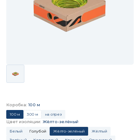
Коробка
:
100 м
100 м
300 м
на отрез
Цвет изоляции
:
Жёлто-зелёный
Белый
Голубой
Жёлто-зелёный
Жёлтый
Зелёный
Коричневый
Красный
Оранжевый