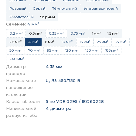
Розовый
Серый
Тёмно-синий
Ультрамариновый
Фиолетовый
Чёрный
Сечение
:
4 мм²
0.2 мм²
0.5 мм²
0.35 мм²
0.75 мм²
1 мм²
1.5 мм²
2.5 мм²
4 мм²
6 мм²
10 мм²
16 мм²
25 мм²
35 мм²
50 мм²
70 мм²
95 мм²
120 мм²
150 мм²
185 мм²
240 мм²
Диаметр
4.35 мм
провода
Номинальное
U₀ /U: 450/750 В
напряжение
изоляции
Класс гибкости
5 по VDE 0295 / IEC 60228
Минимальный
4 диаметра
радиус изгиба