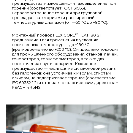
преимущества: низкое дымо‑ и газовыделение при
горении (соответствует ГОСТ 31565),
нераспространение горения при групповой
прокладке (категория А) и расширенный
температурный диапазон (от —50 °C до +80 °C).
®
Монтажный провод FLEXICORE
HEAT 180 SiF
предназначен для применения в условиях
повышенных температур — до +180 °C
(кратковременно до +200 °C). Он идеально подходит
для промышленного оборудования, станков, печей,
генераторов, трансформаторов, а также для
подключения саун и соляриев. Ключевое
преимущество — изоляция из силиконовой резины
без галогенов: она устойчива к маслам, спиртам
и жирам, не поддерживает горение (соответствие
IEC 60332‑1‑2) и отвечает экологическим директивам
REACH и RoHS.