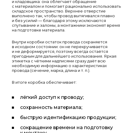
и кладовщика: она облегчает обращение
с материалом и помогает рационально использовать
складское пространство. Верхнее отверстие
выполнено так, чтобы провод вытягивался плавно
и без усилий — благодаря этому исключаются
спутывание и заломы, а монтажники экономят время
на подготовке материала.
Внутри коробки остаток провода сохраняется
в исходном состоянии: он не перекручивается
и не деформируется, поэтому всегда остаётся
пригодным для дальнейшего использования. Яркая
этикетка с чёткими надписями сразу даёт всю
необходимую информацию о характеристиках
провода (сечение, марка, длина и т. п.).
В итоге коробка обеспечивает:
лёгкий доступ к проводу;
сохранность материала;
быструю идентификацию продукции;
сокращение времени на подготовку
к монтажу.