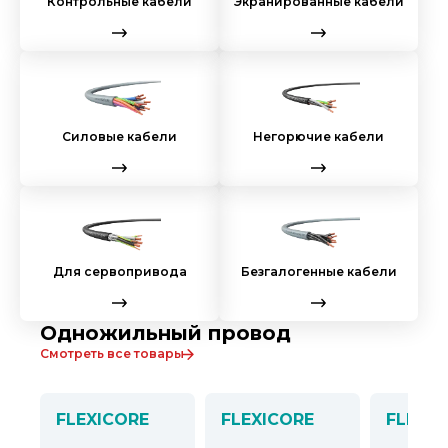
Контрольные кабели
Экранированные кабели
Силовые кабели
Негорючие кабели
Для сервопривода
Безгалогенные кабели
Одножильный провод
Смотреть все товары
FLEXICORE
FLEXICORE
FLEXIC