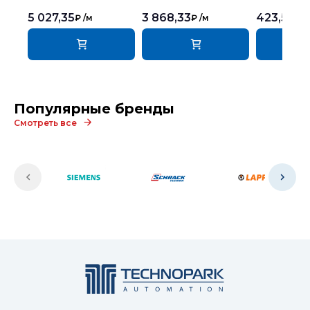
5 027,35
3 868,33
423,58
₽
/м
₽
/м
₽
/
Популярные бренды
Смотреть все