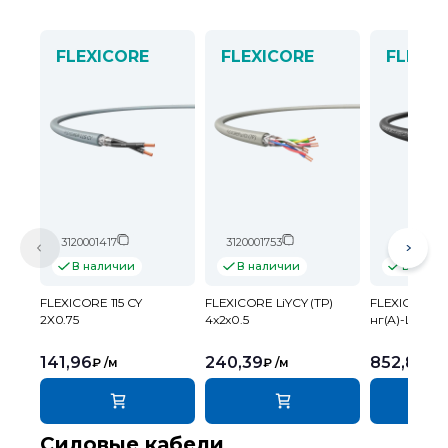
FLEXICORE
FLEXICORE
FLEXIC
3120001417
3120001753
312000154
В наличии
В наличии
В нали
FLEXICORE 115 CY
FLEXICORE LiYCY (TP)
FLEXICORE 1
2X0.75
4x2x0.5
нг(А)-LS 0.6/
141,96
240,39
852,88
₽
/м
₽
/м
₽
/
Силовые кабели