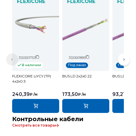
FLEXICORE
FLEXICORE
FLEXIC
3120001753
3120001895
312000189
В наличии
Под заказ
Под заказ
FLEXICORE LiYCY (TP)
BUS LD 2х2х0.22
BUS LD 1х2х0
4x2x0.5
240,39
173,50
93,21
₽
/м
₽
/м
₽
/м
Контрольные кабели
Смотреть все товары