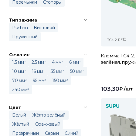
Перемычки
Стопоры
Тип зажима
Push-in
Винтовой
Пружинный
TC4-2-PE
Сечение
Клемма TC4-2,
зелёная, пруж
1.5 мм²
2.5 мм²
4 мм²
6 мм²
10 мм²
16 мм²
35 мм²
50 мм²
70 мм²
95 мм²
150 мм²
103,30
₽
/шт
240 мм²
SUPU
Цвет
Белый
Жёлто-зелёный
Жёлтый
Оранжевый
Прозрачный
Серый
Синий