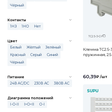
Чёрный
Контакты
1НЗ
1НО
Нет
TC2.5-3-GY
Цвет
Белый
Жёлтый
Зелёный
Клемма TC2.5-3
пружинная, 2.
Красный
Серый
Синий
Чёрный
60,39
₽
/шт
Питание
24В AC/DC
230В AC
380В AC
SUPU
Диаграмма положений
I-O-II
I>O<II
O-I