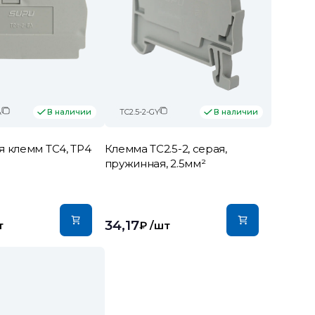
A
TC2.5-2-GY
В наличии
В наличии
 клемм TC4, TP4
Клемма TC2.5-2, серая,
пружинная, 2.5мм²
34,17
т
₽
/шт