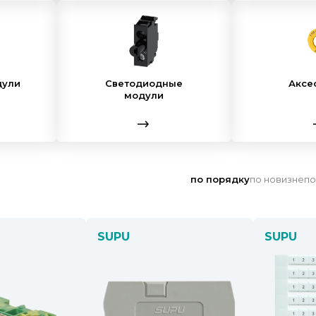
дули
Светодиодные
Аксе
модули
по порядку
по новизне
по
SUPU
SUPU