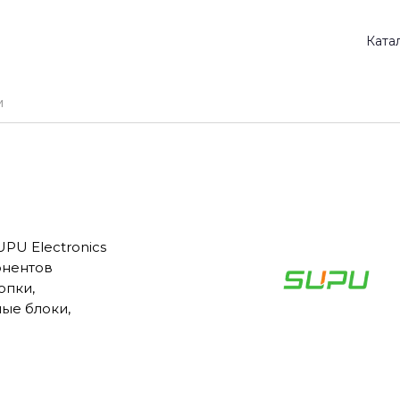
Ката
PU Electronics
онентов
опки,
ые блоки,