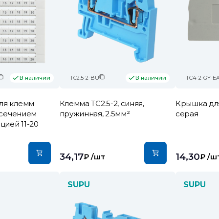
TC2.5-2-BU
TC4-2-GY-E
В наличии
В наличии
ля клемм
Клемма TC2.5-2, синяя,
Крышка для
с сечением
пружинная, 2.5мм²
серая
цией 11-20
34,17
14,30
₽
/шт
₽
/ш
SUPU
SUPU