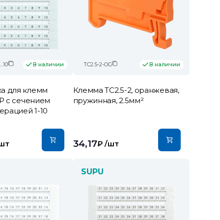
..10
TC2.5-2-OG
В наличии
В наличии
а для клемм
Клемма TC2.5-2, оранжевая,
TP с сечением
пружинная, 2.5мм²
мерацией 1-10
34,17
шт
₽
/шт
SUPU