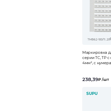
TMB6.2-100/11...20
Маркировка д
серии TC, TP 
4мм², с нумера
238,39
₽
/шт
SUPU