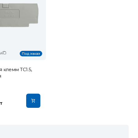
EA
Под заказ
 клемм TC1.5,
я
т