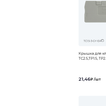
TC1.5-3-GY-EA
Крышка для кл
TC2.5,TP1.5, TP
21,46
₽
/шт