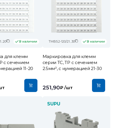
...20
TMB5.2-120/21...30
В наличии
В наличии
а для клемм
Маркировка для клемм
TP с сечением
серии TC, TP с сечением
умерацией 11-20
2.5мм², с нумерацией 21-30
251,90
шт
₽
/шт
SUPU