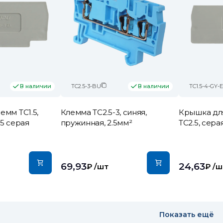
TC2.5-3-BU
TC1.5-4-GY-
В наличии
В наличии
емм TC1.5,
Клемма TC2.5-3, синяя,
Крышка для
2.5 серая
пружинная, 2.5мм²
TC2.5, сера
69,93
24,63
₽
/шт
₽
/ш
Показать ещё