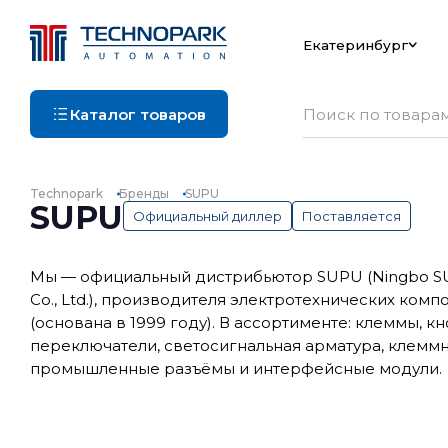
Екатеринбург
Каталог товаров
Technopark
Бренды
SUPU
SUPU
Официальный диллер
Поставляется
Мы — официальный дистрибьютор SUPU (Ningbo SU
Co., Ltd.), производителя электротехнических комп
(основана в 1999 году). В ассортименте: клеммы, кн
переключатели, светосигнальная арматура, клеммн
промышленные разъёмы и интерфейсные модули.