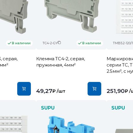
TC4-2-GY
TMB5.2-120/11
В наличии
В наличии
, серая,
Клемма TC4-2, серая,
Маркировк
5мм²
пружинная, 4мм²
серии TC, 
2.5мм², с н
49,27
251,90
₽
/шт
₽
/
SUPU
SUPU