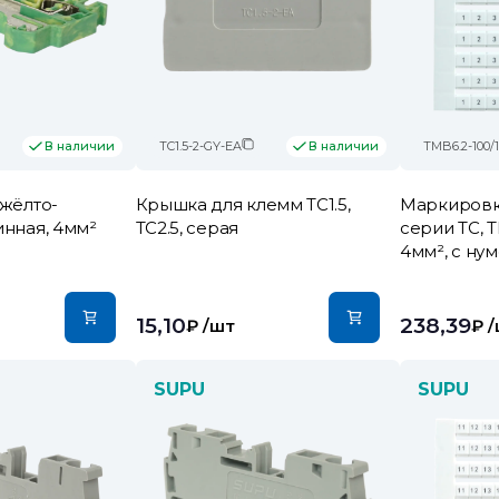
TC1.5-2-GY-EA
TMB6.2-100/1.
В наличии
В наличии
 жёлто-
Крышка для клемм TC1.5,
Маркировк
инная, 4мм²
TC2.5, серая
серии TC, 
4мм², с ну
15,10
238,39
₽
/шт
₽
/
SUPU
SUPU