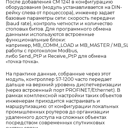
После добавления CM 1241 в конфигурацию
оборудования (модуль устанавливается на DIN-
рейку слева от процессора), инженер задает
базовые параметры сети: скорость передачи
(baud rate), контроль четности и количество
стоповых битов. Для программного обмена
данными используются встроенные
функциональные блоки:
например, MB_COMM_LOAD и MB_MASTER / MB_SL
работы с протоколом Modbus,
либо Send_PtP и Receive_PtP для обмена
«точка-точка».
На практике данные, собранные через этот
модуль, контроллер S7-1200 часто передает
дальше на верхний уровень диспетчеризации
(через встроенный порт PROFINET/Ethernet). В
рамках комплексной настройки таких объектов
инженерам приходится настраивать и
маршрутизацию: от конфигурации локальных
промышленных роутеров до организации
удаленного доступа на сложных объектах
посредством современных спутниковых