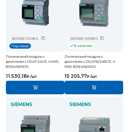
6ED1052-1CC08-0BA2
6ED1052-1MD08-0BA2
В наличии
Под заказ
Логический модуль c
Логический модуль c
дисплеем LOGO! 24CE, 4 MW,
дисплеем LOGO!12/24RCE, 4
8DI(4AI)/4DO
MW, 8DI(4AI)/4DO
11 530,18
15 205,77
₽
/шт
₽
/шт
SIEMENS
SIEMENS