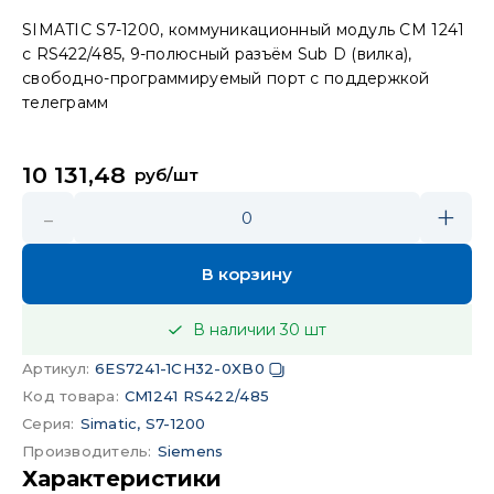
SIMATIC S7-1200, коммуникационный модуль CM 1241
с RS422/485, 9-полюсный разъём Sub D (вилка),
свободно-программируемый порт с поддержкой
телеграмм
10 131,48
руб/шт
-
+
0
В корзину
В наличии
30
шт
Артикул
:
6ES7241-1CH32-0XB0
Код товара
:
CM1241 RS422/485
Серия
:
Simatic, S7-1200
Производитель
:
Siemens
Характеристики