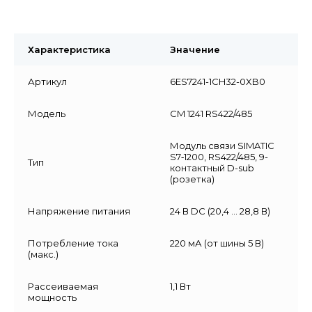
Характеристика
Значение
Артикул
6ES7241-1CH32-0XB0
Модель
CM 1241 RS422/485
Модуль связи SIMATIC
S7‑1200, RS422/485, 9-
Тип
контактный D-sub
(розетка)
Напряжение питания
24 В DC (20,4 … 28,8 В)
Потребление тока
220 мА (от шины 5 В)
(макс.)
Рассеиваемая
1,1 Вт
мощность