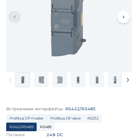
Встроенные интерфейсы
:
RS422/RS485
Profibus DP master
Profibus DP slave
RS232
RS422/RS485
RS485
Питание
24В DC