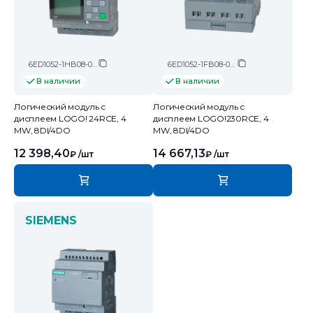
6ED1052-1HB08-0BA2
6ED1052-1FB08-0BA2
В наличии
В наличии
Логический модуль c
Логический модуль c
дисплеем LOGO! 24RCE, 4
дисплеем LOGO!230RCE, 4
MW, 8DI/4DO
MW, 8DI/4DO
12 398,40
14 667,13
₽
/шт
₽
/шт
SIEMENS