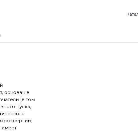
Ката
ий
, основан в
чатели (в том
авного пуска,
атического
ктроэнергии;
, имеет