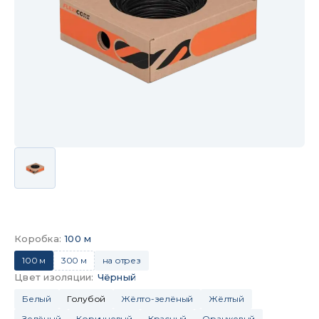
Коробка
:
100 м
100 м
300 м
на отрез
Цвет изоляции
:
Чёрный
Белый
Голубой
Жёлто-зелёный
Жёлтый
Зелёный
Коричневый
Красный
Оранжевый