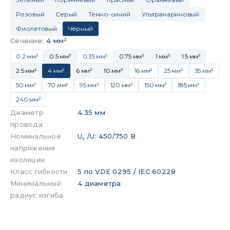
Розовый
Серый
Тёмно-синий
Ультрамариновый
Фиолетовый
Чёрный
Сечение
:
4 мм²
0.2 мм²
0.5 мм²
0.35 мм²
0.75 мм²
1 мм²
1.5 мм²
2.5 мм²
4 мм²
6 мм²
10 мм²
16 мм²
25 мм²
35 мм²
50 мм²
70 мм²
95 мм²
120 мм²
150 мм²
185 мм²
240 мм²
Диаметр
4.35 мм
провода
Номинальное
U₀ /U: 450/750 В
напряжение
изоляции
Класс гибкости
5 по VDE 0295 / IEC 60228
Минимальный
4 диаметра
радиус изгиба