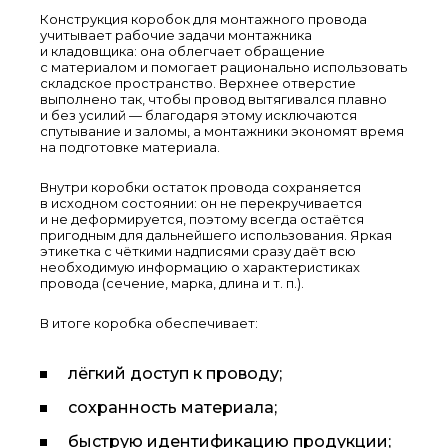
Конструкция коробок для монтажного провода
учитывает рабочие задачи монтажника
и кладовщика: она облегчает обращение
с материалом и помогает рационально использовать
складское пространство. Верхнее отверстие
выполнено так, чтобы провод вытягивался плавно
и без усилий — благодаря этому исключаются
спутывание и заломы, а монтажники экономят время
на подготовке материала.
Внутри коробки остаток провода сохраняется
в исходном состоянии: он не перекручивается
и не деформируется, поэтому всегда остаётся
пригодным для дальнейшего использования. Яркая
этикетка с чёткими надписями сразу даёт всю
необходимую информацию о характеристиках
провода (сечение, марка, длина и т. п.).
В итоге коробка обеспечивает:
лёгкий доступ к проводу;
сохранность материала;
быструю идентификацию продукции;