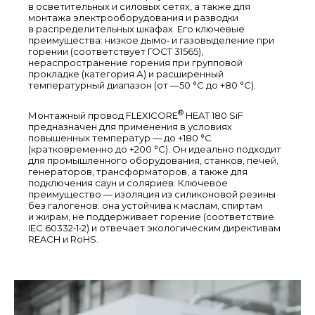
в осветительных и силовых сетях, а также для
монтажа электрооборудования и разводки
в распределительных шкафах. Его ключевые
преимущества: низкое дымо‑ и газовыделение при
горении (соответствует ГОСТ 31565),
нераспространение горения при групповой
прокладке (категория А) и расширенный
температурный диапазон (от —50 °C до +80 °C).
®
Монтажный провод FLEXICORE
HEAT 180 SiF
предназначен для применения в условиях
повышенных температур — до +180 °C
(кратковременно до +200 °C). Он идеально подходит
для промышленного оборудования, станков, печей,
генераторов, трансформаторов, а также для
подключения саун и соляриев. Ключевое
преимущество — изоляция из силиконовой резины
без галогенов: она устойчива к маслам, спиртам
и жирам, не поддерживает горение (соответствие
IEC 60332‑1‑2) и отвечает экологическим директивам
REACH и RoHS.