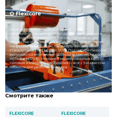
О Flexicore
Flexicore — это российский бренд
кабельно‑проводниковой продукции, запущенный в
2022 году компанией LAPP Россия. Производство
полностью локализовано в Самаре и соответствует
как российским ГОСТам, так и европейским
стандартам (CENELEC HAR, VDE). Под маркой Flexicore
выпускаются монтажные провода (в том числе марки
H05V‑K и H07V‑K), плоские и экранированные кабели,
силовые и контрольные изделия — всё с 5‑м классом
гибкости для удобства монтажа.
Смотрите также
FLEXICORE
FLEXICORE