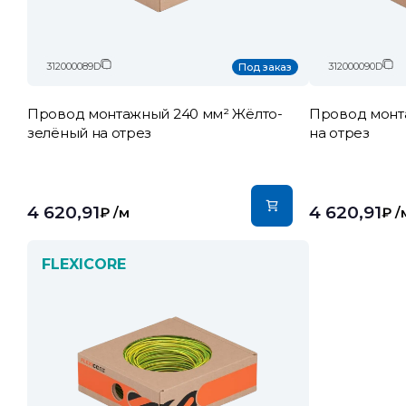
312000089D
312000090D
Под заказ
Провод монтажный 240 мм² Жёлто-
Провод монт
зелёный на отрез
на отрез
4 620,91
4 620,91
₽
/м
₽
/
FLEXICORE