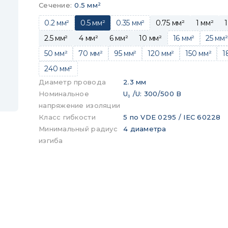
Сечение
:
0.5 мм²
0.2 мм²
0.5 мм²
0.35 мм²
0.75 мм²
1 мм²
1
2.5 мм²
4 мм²
6 мм²
10 мм²
16 мм²
25 мм²
50 мм²
70 мм²
95 мм²
120 мм²
150 мм²
1
240 мм²
Диаметр провода
2.3 мм
Номинальное
U₀ /U: 300/500 В
напряжение изоляции
Класс гибкости
5 по VDE 0295 / IEC 60228
Минимальный радиус
4 диаметра
изгиба