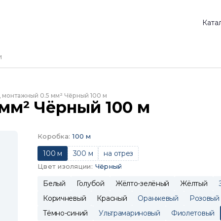
Ката
 монтажный 0.5 мм² Чёрный 100 м
мм² Чёрный 100 м
Коробка
:
100 м
100 м
300 м
на отрез
Цвет изоляции
:
Чёрный
Белый
Голубой
Жёлто-зелёный
Жёлтый
Коричневый
Красный
Оранжевый
Розовый
Тёмно-синий
Ультрамариновый
Фиолетовый