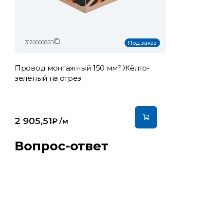
312000085D
Под заказ
Провод монтажный 150 мм² Жёлто-
зелёный на отрез
2 905,51
₽
/м
Вопрос-ответ