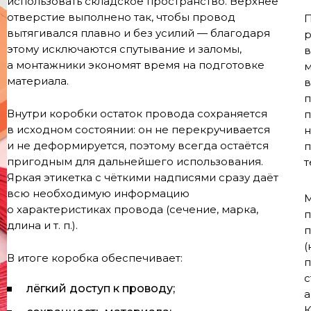
использовать складское пространство. Верхнее
отверстие выполнено так, чтобы провод
П
вытягивался плавно и без усилий — благодаря
р
этому исключаются спутывание и заломы,
в
а монтажники экономят время на подготовке
м
материала.
в
п
Внутри коробки остаток провода сохраняется
п
в исходном состоянии: он не перекручивается
н
и не деформируется, поэтому всегда остаётся
п
пригодным для дальнейшего использования.
т
Яркая этикетка с чёткими надписями сразу даёт
всю необходимую информацию
М
о характеристиках провода (сечение, марка,
п
длина и т. п.).
п
(
В итоге коробка обеспечивает:
п
с
лёгкий доступ к проводу;
а
К