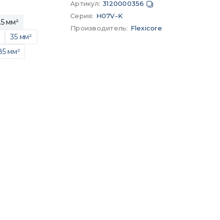
Артикул
:
3120000356
Серия
:
H07V-K
.5 мм²
Производитель
:
Flexicore
35 мм²
85 мм²