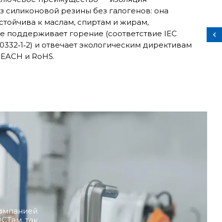
з силиконовой резины без галогенов: она
стойчива к маслам, спиртам и жирам,
е поддерживает горение (соответствие IEC
0332‑1‑2) и отвечает экологическим директивам
EACH и RoHS.
компанией
СТам, так