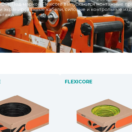
DE). Под маркой Flexicore выпускаются монтажные пр
е и экранированные кабели, силовые и контрольные из
нтажа.
E
FLEXICORE