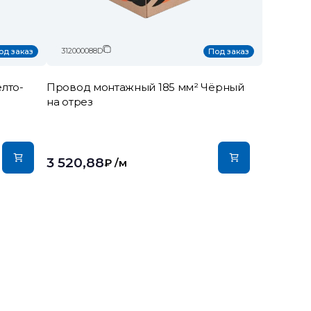
312000088D
од заказ
Под заказ
лто-
Провод монтажный 185 мм² Чёрный
на отрез
3 520,88
₽
/м