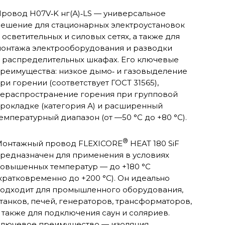
ровод H07V‑K нг(А)‑LS — универсальное
ешение для стационарных электроустановок
 осветительных и силовых сетях, а также для
онтажа электрооборудования и разводки
 распределительных шкафах. Его ключевые
реимущества: низкое дымо‑ и газовыделение
ри горении (соответствует ГОСТ 31565),
ераспространение горения при групповой
рокладке (категория А) и расширенный
емпературный диапазон (от —50 °C до +80 °C).
®
онтажный провод FLEXICORE
HEAT 180 SiF
редназначен для применения в условиях
овышенных температур — до +180 °C
кратковременно до +200 °C). Он идеально
одходит для промышленного оборудования,
танков, печей, генераторов, трансформаторов,
 также для подключения саун и соляриев.
лючевое преимущество — изоляция