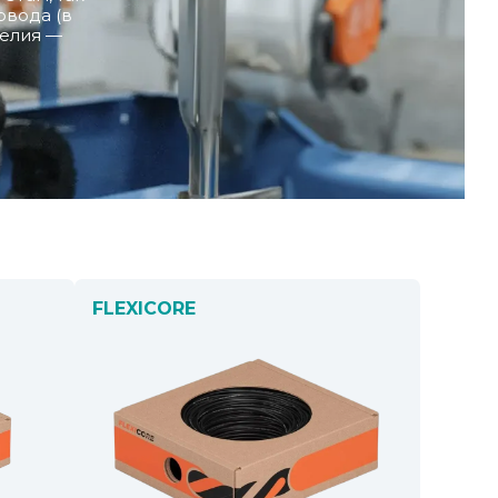
овода (в
делия —
FLEXICORE