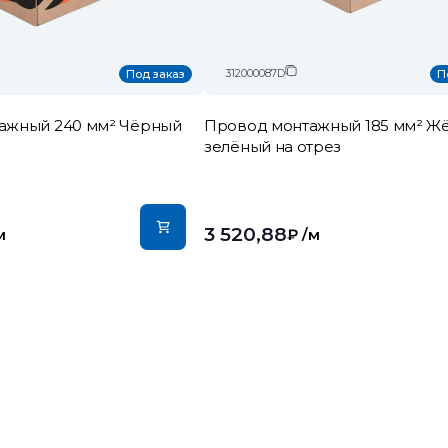
312000087D
Под заказ
П
ажный 240 мм² Чёрный
Провод монтажный 185 мм² Жё
зелёный на отрез
3 520,88
м
₽
/м