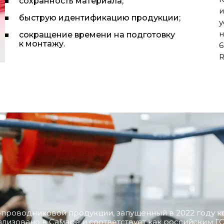
сохранность материала;
и
быструю идентификацию продукции;
у
н
сокращение времени на подготовку
к монтажу.
6
R
о‑проводниковой продукции, запущенный в 2022 году 
лизовано в Самаре и соответствует как российским ГО