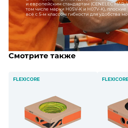
и европейским стандартам (CENELEC HAR, V
том числе марки H05V‑K и H07V‑K), плоски
всё с 5‑м классом гибкости для удобства мо
Смотрите также
FLEXICORE
FLEXICOR