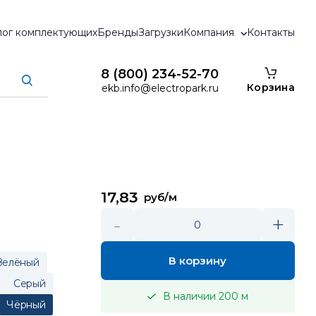
лог комплектующих
Бренды
Загрузки
Компания
Контакты
8 (800) 234-52-70
Корзина
ekb.info@electropark.ru
17,83
руб/м
-
+
0
В корзину
Зелёный
Серый
В наличии
200
м
Чёрный