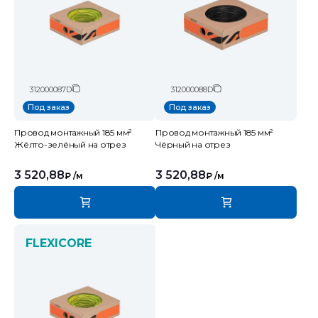
312000087D
312000088D
Под заказ
Под заказ
Провод монтажный 185 мм²
Провод монтажный 185 мм²
Жёлто-зелёный на отрез
Чёрный на отрез
3 520,88
3 520,88
₽
/м
₽
/м
FLEXICORE