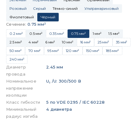
Розовый
Серый
Тёмно-синий
Ультрамариновый
Фиолетовый
Чёрный
Сечение
:
0.75 мм²
0.2 мм²
0.5 мм²
0.35 мм²
0.75 мм²
1 мм²
1.5 мм²
2.5 мм²
4 мм²
6 мм²
10 мм²
16 мм²
25 мм²
35 мм²
50 мм²
70 мм²
95 мм²
120 мм²
150 мм²
185 мм²
240 мм²
Диаметр
2.45 мм
провода
Номинальное
U₀ /U: 300/500 В
напряжение
изоляции
Класс гибкости
5 по VDE 0295 / IEC 60228
Минимальный
4 диаметра
радиус изгиба