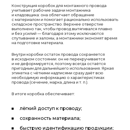
Конструкция коробок для монтажного провода
учитывает рабочие задачи монтажника
и кладовщика: она облегчает обращение
с материалом и помогает рационально использовать
складское пространство. Верхнее отверстие
выполнено так, чтобы провод вытягивался плавно
и без усилий — благодаря этому исключаются
спутывание и заломы, а монтажники экономят время
на подготовке материала.
Внутри коробки остаток провода сохраняется
в исходном состоянии: он не перекручивается
и не деформируется, поэтому всегда остаётся
пригодным для дальнейшего использования. Яркая
этикетка с чёткими надписями сразу даёт всю
необходимую информацию о характеристиках
провода (сечение, марка, длина и т. п.).
В итоге коробка обеспечивает:
лёгкий доступ к проводу;
сохранность материала;
быструю идентификацию продукции;