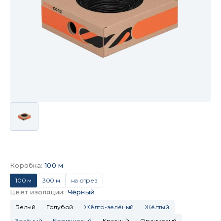
Коробка
:
100 м
100 м
300 м
на отрез
Цвет изоляции
:
Чёрный
Белый
Голубой
Жёлто-зелёный
Жёлтый
Зелёный
Коричневый
Красный
Оранжевый