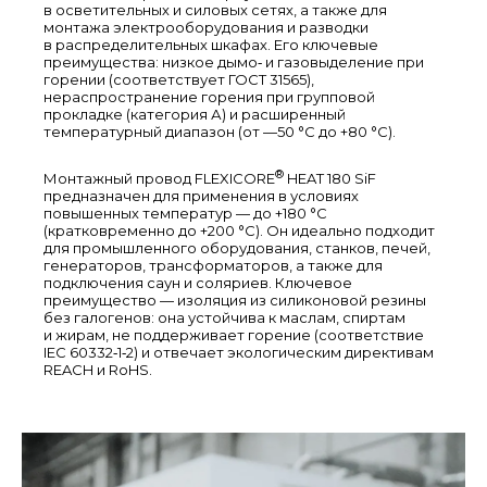
в осветительных и силовых сетях, а также для
монтажа электрооборудования и разводки
в распределительных шкафах. Его ключевые
преимущества: низкое дымо‑ и газовыделение при
горении (соответствует ГОСТ 31565),
нераспространение горения при групповой
прокладке (категория А) и расширенный
температурный диапазон (от —50 °C до +80 °C).
®
Монтажный провод FLEXICORE
HEAT 180 SiF
предназначен для применения в условиях
повышенных температур — до +180 °C
(кратковременно до +200 °C). Он идеально подходит
для промышленного оборудования, станков, печей,
генераторов, трансформаторов, а также для
подключения саун и соляриев. Ключевое
преимущество — изоляция из силиконовой резины
без галогенов: она устойчива к маслам, спиртам
и жирам, не поддерживает горение (соответствие
IEC 60332‑1‑2) и отвечает экологическим директивам
REACH и RoHS.