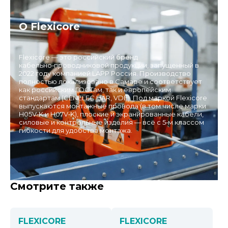
О Flexicore
Flexicore — это российский бренд
кабельно‑проводниковой продукции, запущенный в
2022 году компанией LAPP Россия. Производство
полностью локализовано в Самаре и соответствует
как российским ГОСТам, так и европейским
стандартам (CENELEC HAR, VDE). Под маркой Flexicore
выпускаются монтажные провода (в том числе марки
H05V‑K и H07V‑K), плоские и экранированные кабели,
силовые и контрольные изделия — всё с 5‑м классом
гибкости для удобства монтажа.
Смотрите также
FLEXICORE
FLEXICORE