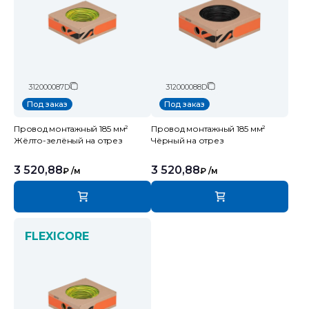
312000087D
312000088D
Под заказ
Под заказ
Провод монтажный 185 мм²
Провод монтажный 185 мм²
Жёлто-зелёный на отрез
Чёрный на отрез
3 520,88
3 520,88
₽
/м
₽
/м
FLEXICORE