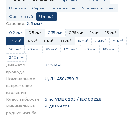
Розовый
Серый
Тёмно-синий
Ультрамариновый
Фиолетовый
Чёрный
Сечение
:
2.5 мм²
0.2 мм²
0.5 мм²
0.35 мм²
0.75 мм²
1 мм²
1.5 мм²
2.5 мм²
4 мм²
6 мм²
10 мм²
16 мм²
25 мм²
35 мм²
50 мм²
70 мм²
95 мм²
120 мм²
150 мм²
185 мм²
240 мм²
Диаметр
3.75 мм
провода
Номинальное
U₀ /U: 450/750 В
напряжение
изоляции
Класс гибкости
5 по VDE 0295 / IEC 60228
Минимальный
4 диаметра
радиус изгиба