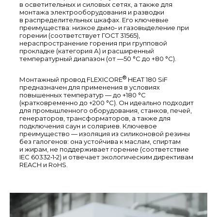
в осветительных и силовых сетях, а также для
монтажа электрооборудования и разводки
в распределительных шкафах. Его ключевые
преимущества: низкое дымо‑ и газовыделение при
горении (соответствует ГОСТ 31565),
нераспространение горения при групповой
прокладке (категория А) и расширенный
температурный диапазон (от —50 °C до +80 °C).
®
Монтажный провод FLEXICORE
HEAT 180 SiF
предназначен для применения в условиях
повышенных температур — до +180 °C
(кратковременно до +200 °C). Он идеально подходит
для промышленного оборудования, станков, печей,
генераторов, трансформаторов, а также для
подключения саун и соляриев. Ключевое
преимущество — изоляция из силиконовой резины
без галогенов: она устойчива к маслам, спиртам
и жирам, не поддерживает горение (соответствие
IEC 60332‑1‑2) и отвечает экологическим директивам
REACH и RoHS.