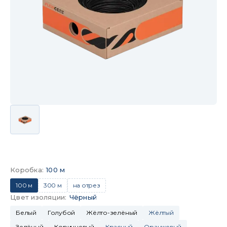
Коробка
:
100 м
100 м
300 м
на отрез
Цвет изоляции
:
Чёрный
Белый
Голубой
Жёлто-зелёный
Жёлтый
Зелёный
Коричневый
Красный
Оранжевый