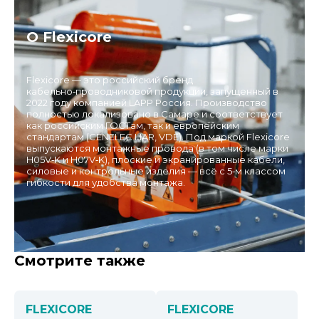
О Flexicore
Flexicore — это российский бренд
кабельно‑проводниковой продукции, запущенный в
2022 году компанией LAPP Россия. Производство
полностью локализовано в Самаре и соответствует
как российским ГОСТам, так и европейским
стандартам (CENELEC HAR, VDE). Под маркой Flexicore
выпускаются монтажные провода (в том числе марки
H05V‑K и H07V‑K), плоские и экранированные кабели,
силовые и контрольные изделия — всё с 5‑м классом
гибкости для удобства монтажа.
Смотрите также
FLEXICORE
FLEXICORE