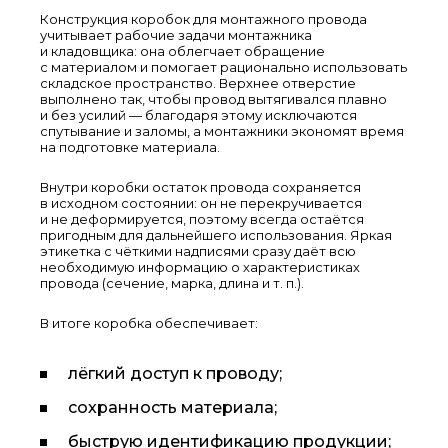
Конструкция коробок для монтажного провода
учитывает рабочие задачи монтажника
и кладовщика: она облегчает обращение
с материалом и помогает рационально использовать
складское пространство. Верхнее отверстие
выполнено так, чтобы провод вытягивался плавно
и без усилий — благодаря этому исключаются
спутывание и заломы, а монтажники экономят время
на подготовке материала.
Внутри коробки остаток провода сохраняется
в исходном состоянии: он не перекручивается
и не деформируется, поэтому всегда остаётся
пригодным для дальнейшего использования. Яркая
этикетка с чёткими надписями сразу даёт всю
необходимую информацию о характеристиках
провода (сечение, марка, длина и т. п.).
В итоге коробка обеспечивает:
лёгкий доступ к проводу;
сохранность материала;
быструю идентификацию продукции;