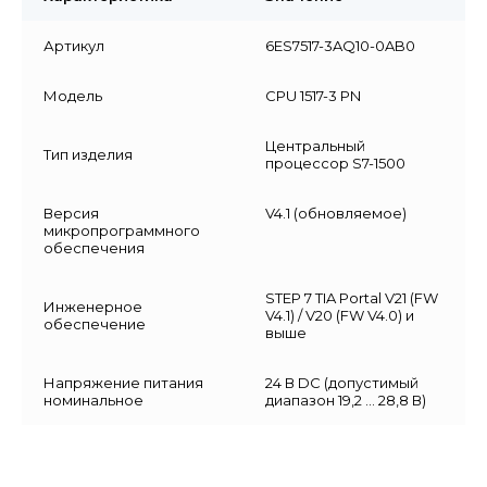
Артикул
6ES7517-3AQ10-0AB0
Модель
CPU 1517-3 PN
Центральный
Тип изделия
процессор S7-1500
Версия
V4.1 (обновляемое)
микропрограммного
обеспечения
STEP 7 TIA Portal V21 (FW
Инженерное
V4.1) / V20 (FW V4.0) и
обеспечение
выше
Напряжение питания
24 В DC (допустимый
номинальное
диапазон 19,2 … 28,8 В)