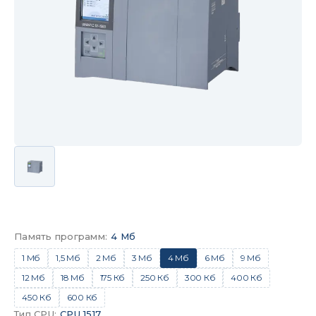
Память программ
:
4 Мб
1 Мб
1,5 Мб
2 Мб
3 Мб
4 Мб
6 Мб
9 Мб
12 Мб
18 Мб
175 Кб
250 Кб
300 Кб
400 Кб
450 Кб
600 Кб
Тип CPU
:
CPU 1517