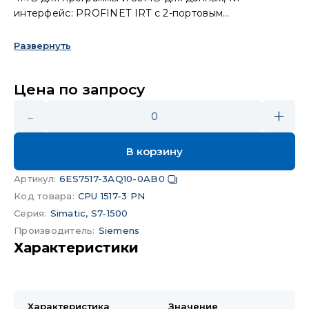
интерфейс: PROFINET IRT с 2-портовым
коммутатором, 2й интерфейс: PROFINET IRT с 2-
портовым коммутатором, 3й интерфейс: Ethernet,
Развернуть
производительность 0.6нс на бит, требуется карта
памяти SIMATIC
Цена по запросу
-
+
0
В корзину
Артикул
:
6ES7517-3AQ10-0AB0
Код товара
:
CPU 1517-3 PN
Серия
:
Simatic, S7-1500
Производитель
:
Siemens
Характеристики
Характеристика
Значение