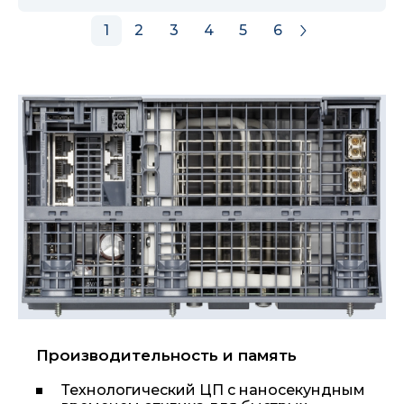
1
2
3
4
5
6
Производительность и память
Технологический ЦП с наносекундным