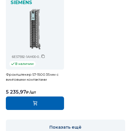
SIEMENS
6ES7592-1AM00-0XB0
В наличии
Фронтштекер S7-1500 35 мм с
винтовыми контактами
5 235,97
₽
/шт
Показать ещё