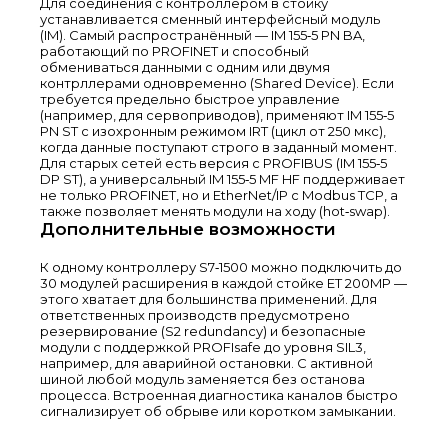
Для соединения с контроллером в стойку
устанавливается сменный интерфейсный модуль
(IM). Самый распространённый — IM 155‑5 PN BA,
работающий по PROFINET и способный
обмениваться данными с одним или двумя
контрллерами одновременно (Shared Device). Если
требуется предельно быстрое управление
(например, для сервоприводов), применяют IM 155‑5
PN ST с изохронным режимом IRT (цикл от 250 мкс),
когда данные поступают строго в заданный момент.
Для старых сетей есть версия с PROFIBUS (IM 155‑5
DP ST), а универсальный IM 155‑5 MF HF поддерживает
не только PROFINET, но и EtherNet/IP с Modbus TCP, а
также позволяет менять модули на ходу (hot‑swap).
Дополнительные возможности
К одному контроллеру S7‑1500 можно подключить до
30 модулей расширения в каждой стойке ET 200MP —
этого хватает для большинства применений. Для
ответственных производств предусмотрено
резервирование (S2 redundancy) и безопасные
модули с поддержкой PROFIsafe до уровня SIL3,
например, для аварийной остановки. С активной
шиной любой модуль заменяется без останова
процесса. Встроенная диагностика каналов быстро
сигнализирует об обрыве или коротком замыкании.