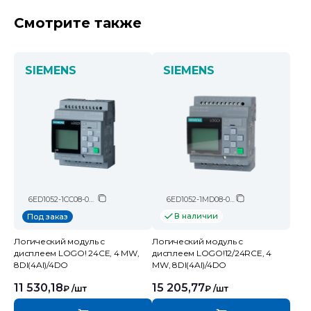
Смотрите также
SIEMENS
SIEMENS
6ED1052-1CC08-0BA2
6ED1052-1MD08-0BA2
В наличии
Под заказ
Логический модуль c
Логический модуль c
дисплеем LOGO! 24CE, 4 MW,
дисплеем LOGO!12/24RCE, 4
8DI(4AI)/4DO
MW, 8DI(4AI)/4DO
11 530,18
15 205,77
₽
/шт
₽
/шт