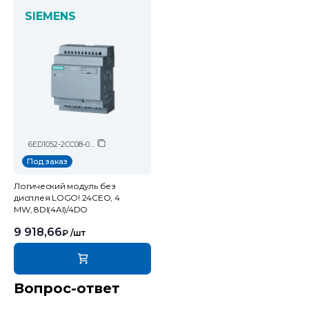
SIEMENS
6ED1052-2CC08-0BA2
Под заказ
Логический модуль без
дисплея LOGO! 24CEO, 4
MW, 8DI(4AI)/4DO
9 918,66
₽
/шт
Вопрос-ответ