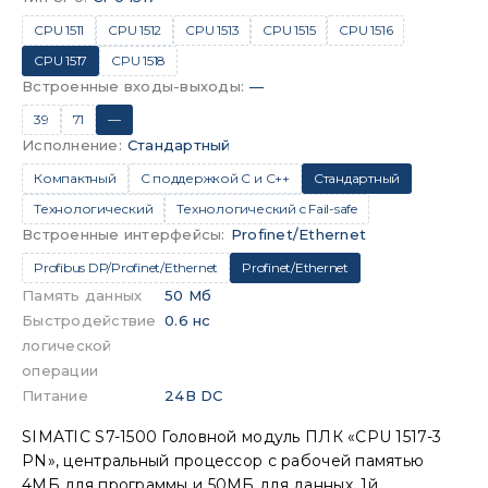
CPU 1511
CPU 1512
CPU 1513
CPU 1515
CPU 1516
CPU 1517
CPU 1518
Встроенные входы-выходы
:
—
39
71
—
Исполнение
:
Стандартный
Компактный
С поддержкой C и C++
Стандартный
Технологический
Технологический c Fail-safe
Встроенные интерфейсы
:
Profinet/Ethernet
Profibus DP/Profinet/Ethernet
Profinet/Ethernet
Память данных
50 Мб
Быстродействие
0.6 нс
логической
операции
Питание
24В DC
SIMATIC S7-1500 Головной модуль ПЛК «CPU 1517-3
PN», центральный процессор с рабочей памятью
4МБ для программы и 50МБ для данных, 1й