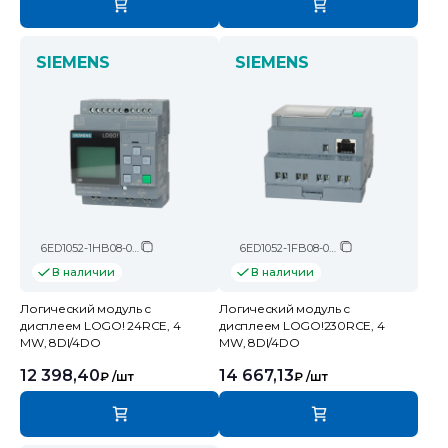
SIEMENS
SIEMENS
6ED1052-1HB08-0BA2
6ED1052-1FB08-0BA2
В наличии
В наличии
Логический модуль c
Логический модуль c
дисплеем LOGO! 24RCE, 4
дисплеем LOGO!230RCE, 4
MW, 8DI/4DO
MW, 8DI/4DO
12 398,40
14 667,13
₽
/шт
₽
/шт