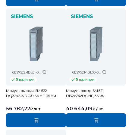
SIEMENS
SIEMENS
6ES7522-1BL01-0AB0
6ES7521-1BL00-0AB0
В наличии
В наличии
Модуль вывода SM 522
Модуль ввода SM 521
DQ32x24VDC/0.5A HF, 35 мм
DI32x24VDC HF, 35 мм
56 782,22
40 644,09
₽
/шт
₽
/шт