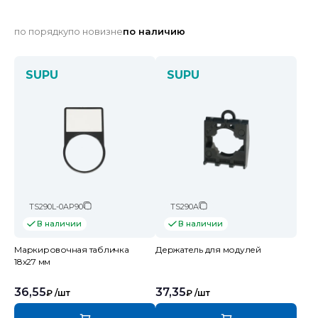
по порядку
по новизне
по наличию
SUPU
SUPU
TS290L-0AP90
TS290A
В наличии
В наличии
Маркировочная табличка
Держатель для модулей
18х27 мм
36,55
37,35
₽
/шт
₽
/шт