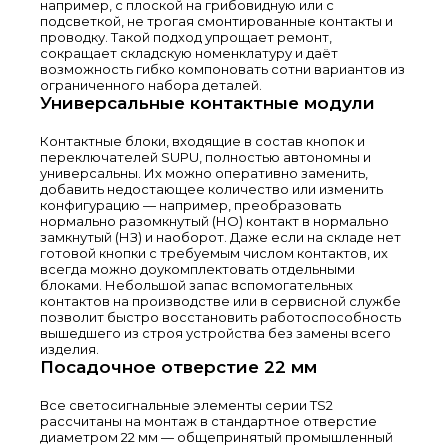
например, с плоской на грибовидную или с
подсветкой, не трогая смонтированные контакты и
проводку. Такой подход упрощает ремонт,
сокращает складскую номенклатуру и даёт
возможность гибко компоновать сотни вариантов из
ограниченного набора деталей.
Универсальные контактные модули
Контактные блоки, входящие в состав кнопок и
переключателей SUPU, полностью автономны и
универсальны. Их можно оперативно заменить,
добавить недостающее количество или изменить
конфигурацию — например, преобразовать
нормально разомкнутый (НО) контакт в нормально
замкнутый (НЗ) и наоборот. Даже если на складе нет
готовой кнопки с требуемым числом контактов, их
всегда можно доукомплектовать отдельными
блоками. Небольшой запас вспомогательных
контактов на производстве или в сервисной службе
позволит быстро восстановить работоспособность
вышедшего из строя устройства без замены всего
изделия.
Посадочное отверстие 22 мм
Все светосигнальные элементы серии TS2
рассчитаны на монтаж в стандартное отверстие
диаметром 22 мм — общепринятый промышленный