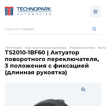
Technopark
Светосигнальная арматура
Переключатели
Акту
TS2010-1BF60 | Актуатор
поворотного переключателя,
3 положения с фиксацией
(длинная рукоятка)