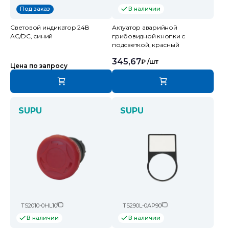
В наличии
Под заказ
Световой индикатор 24В
Актуатор аварийной
AC/DC, синий
грибовидной кнопки с
подсветкой, красный
345,67
₽
/шт
Цена по запросу
SUPU
SUPU
TS2010-0HL10
TS290L-0AP90
В наличии
В наличии