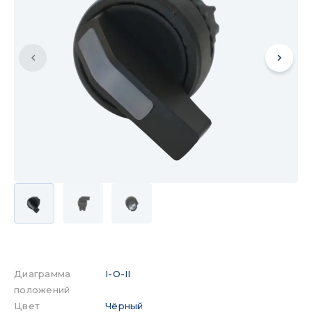
Диаграмма
I-O-II
положений
Цвет
Чёрный