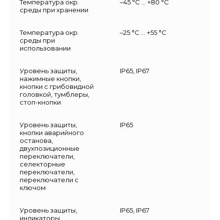
Температура окр.
–45 °C … +80 °C
среды при хранении
Температура окр.
–25 °C … +55 °C
среды при
использовании
Уровень защиты,
IP65, IP67
нажимные кнопки,
кнопки с грибовидной
головкой, тумблеры,
стоп-кнопки
Уровень защиты,
IP65
кнопки аварийного
останова,
двухпозиционные
переключатели,
селекторные
переключатели,
переключатели с
ключом
Уровень защиты,
IP65, IP67
индикаторы