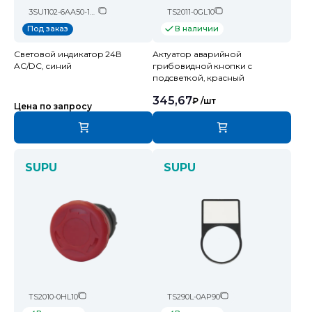
3SU1102-6AA50-1AA0
TS2011-0GL10
В наличии
Под заказ
Световой индикатор 24В
Актуатор аварийной
AC/DC, синий
грибовидной кнопки с
подсветкой, красный
345,67
₽
/шт
Цена по запросу
SUPU
SUPU
TS2010-0HL10
TS290L-0AP90