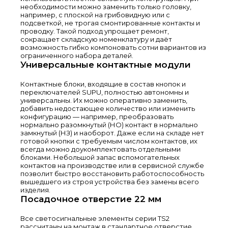
необходимости можно заменить только головку,
например, с плоской на грибовидную или с
подсветкой, не трогая смонтированные контакты и
проводку. Такой подход упрощает ремонт,
сокращает складскую номенклатуру и даёт
возможность гибко компоновать сотни вариантов из
ограниченного набора деталей.
Универсальные контактные модули
Контактные блоки, входящие в состав кнопок и
переключателей SUPU, полностью автономны и
универсальны. Их можно оперативно заменить,
добавить недостающее количество или изменить
конфигурацию — например, преобразовать
нормально разомкнутый (НО) контакт в нормально
замкнутый (НЗ) и наоборот. Даже если на складе нет
готовой кнопки с требуемым числом контактов, их
всегда можно доукомплектовать отдельными
блоками. Небольшой запас вспомогательных
контактов на производстве или в сервисной службе
позволит быстро восстановить работоспособность
вышедшего из строя устройства без замены всего
изделия.
Посадочное отверстие 22 мм
Все светосигнальные элементы серии TS2
рассчитаны на монтаж в стандартное отверстие