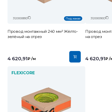
312000089D
312000090D
Под заказ
Провод монтажный 240 мм² Жёлто-
Провод монт
зелёный на отрез
на отрез
4 620,91
4 620,91
₽
/м
₽
/
FLEXICORE