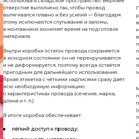
использовать складское пространство. Верхнее
отверстие выполнено так, чтобы провод
П
вытягивался плавно и без усилий — благодаря
р
этому исключаются спутывание и заломы,
в
а монтажники экономят время на подготовке
м
материала.
в
п
Внутри коробки остаток провода сохраняется
п
в исходном состоянии: он не перекручивается
н
и не деформируется, поэтому всегда остаётся
п
пригодным для дальнейшего использования.
т
Яркая этикетка с чёткими надписями сразу даёт
всю необходимую информацию
М
о характеристиках провода (сечение, марка,
п
длина и т. п.).
п
(
В итоге коробка обеспечивает:
п
с
лёгкий доступ к проводу;
а
К