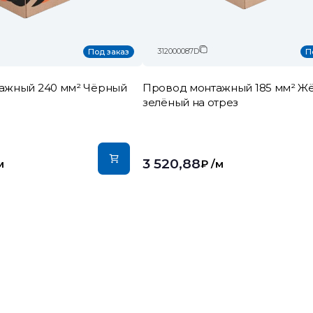
312000087D
Под заказ
П
ажный 240 мм² Чёрный
Провод монтажный 185 мм² Жё
зелёный на отрез
3 520,88
м
₽
/м