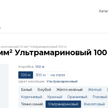
Ката
 монтажный 1.5 мм² Ультрамариновый 100 м
мм² Ультрамариновый 100
Коробка
:
100 м
100 м
300 м
на отрез
Цвет изоляции
:
Ультрамариновый
Белый
Голубой
Жёлто-зелёный
Жёлтый
Коричневый
Красный
Оранжевый
Розовый
Тёмно-синий
Ультрамариновый
Фиолетовый