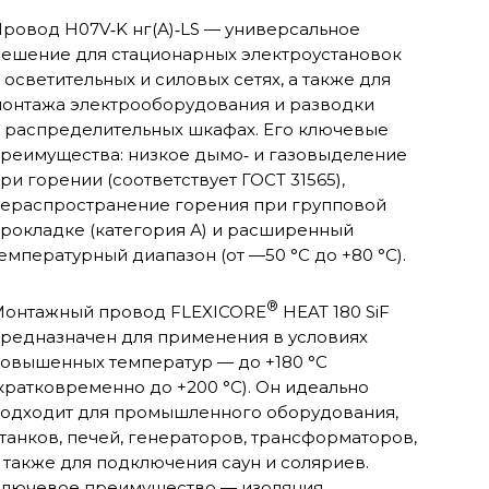
ровод H07V‑K нг(А)‑LS — универсальное
ешение для стационарных электроустановок
 осветительных и силовых сетях, а также для
онтажа электрооборудования и разводки
 распределительных шкафах. Его ключевые
реимущества: низкое дымо‑ и газовыделение
ри горении (соответствует ГОСТ 31565),
ераспространение горения при групповой
рокладке (категория А) и расширенный
емпературный диапазон (от —50 °C до +80 °C).
®
онтажный провод FLEXICORE
HEAT 180 SiF
редназначен для применения в условиях
овышенных температур — до +180 °C
кратковременно до +200 °C). Он идеально
одходит для промышленного оборудования,
танков, печей, генераторов, трансформаторов,
 также для подключения саун и соляриев.
лючевое преимущество — изоляция