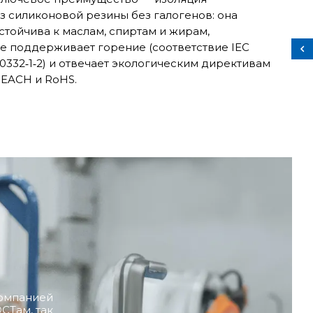
з силиконовой резины без галогенов: она
стойчива к маслам, спиртам и жирам,
е поддерживает горение (соответствие IEC
0332‑1‑2) и отвечает экологическим директивам
EACH и RoHS.
компанией
СТам, так