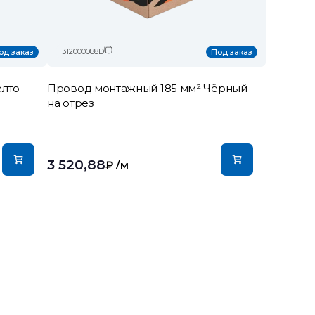
312000088D
од заказ
Под заказ
лто-
Провод монтажный 185 мм² Чёрный
на отрез
3 520,88
₽
/м