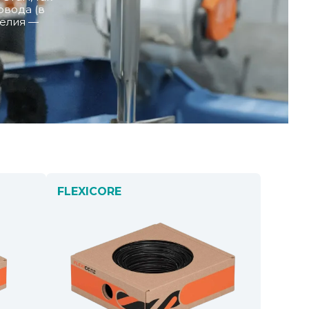
овода (в
делия —
FLEXICORE