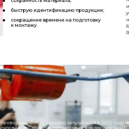
сохранность материала;
и
быструю идентификацию продукции;
у
н
сокращение времени на подготовку
к монтажу.
6
R
о‑проводниковой продукции, запущенный в 2022 году 
лизовано в Самаре и соответствует как российским ГО