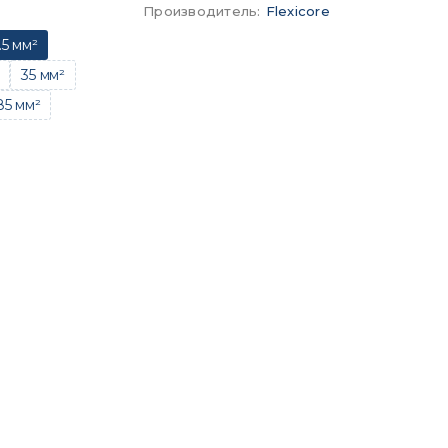
Производитель
:
Flexicore
.5 мм²
35 мм²
85 мм²