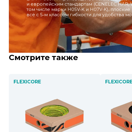
и европейским стандартам (CENELEC HAR, V
том числе марки H05V‑K и H07V‑K), плоски
всё с 5‑м классом гибкости для удобства мо
Смотрите также
FLEXICORE
FLEXICOR