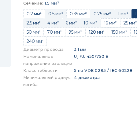
Сечение
:
1.5 мм²
0.2 мм²
0.5 мм²
0.35 мм²
0.75 мм²
1 мм²
1
2.5 мм²
4 мм²
6 мм²
10 мм²
16 мм²
25 мм²
50 мм²
70 мм²
95 мм²
120 мм²
150 мм²
1
240 мм²
Диаметр провода
3.1 мм
Номинальное
U₀ /U: 450/750 В
напряжение изоляции
Класс гибкости
5 по VDE 0295 / IEC 60228
Минимальный радиус
4 диаметра
изгиба