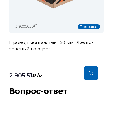
312000085D
Под заказ
Провод монтажный 150 мм² Жёлто-
зелёный на отрез
2 905,51
₽
/м
Вопрос-ответ