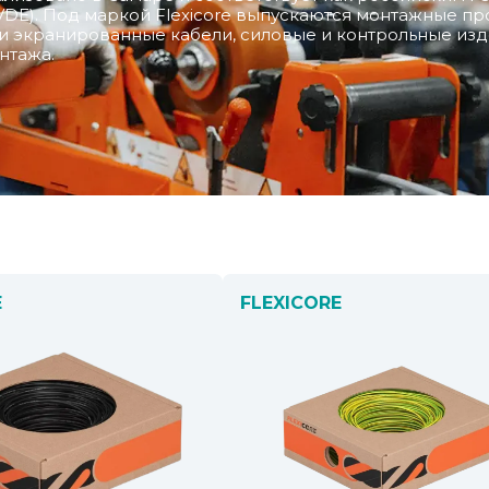
DE). Под маркой Flexicore выпускаются монтажные пр
е и экранированные кабели, силовые и контрольные из
нтажа.
E
FLEXICORE