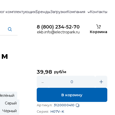
лог комплектующих
Бренды
Загрузки
Компания
Контакты
8 (800) 234-52-70
Корзина
ekb.info@electropark.ru
 м
39,98
руб/м
-
+
0
В корзину
Зелёный
Серый
Артикул
:
3120000410
Чёрный
Серия
:
H07V-K