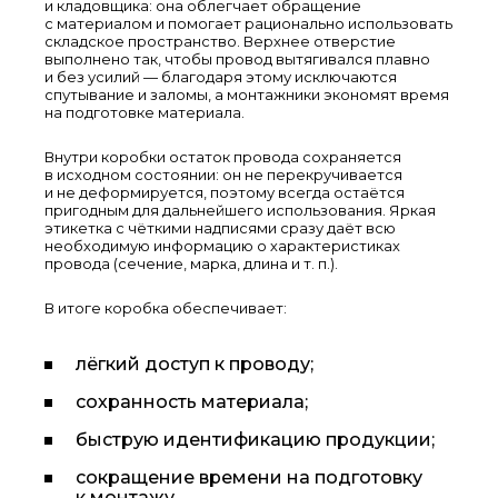
и кладовщика: она облегчает обращение
с материалом и помогает рационально использовать
складское пространство. Верхнее отверстие
выполнено так, чтобы провод вытягивался плавно
и без усилий — благодаря этому исключаются
спутывание и заломы, а монтажники экономят время
на подготовке материала.
Внутри коробки остаток провода сохраняется
в исходном состоянии: он не перекручивается
и не деформируется, поэтому всегда остаётся
пригодным для дальнейшего использования. Яркая
этикетка с чёткими надписями сразу даёт всю
необходимую информацию о характеристиках
провода (сечение, марка, длина и т. п.).
В итоге коробка обеспечивает:
лёгкий доступ к проводу;
сохранность материала;
быструю идентификацию продукции;
сокращение времени на подготовку
к монтажу.