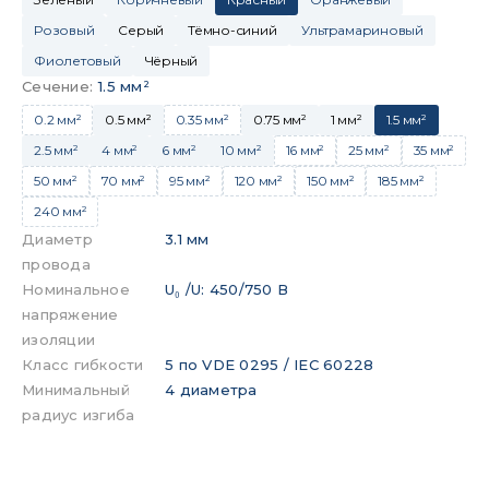
Розовый
Серый
Тёмно-синий
Ультрамариновый
Фиолетовый
Чёрный
Сечение
:
1.5 мм²
0.2 мм²
0.5 мм²
0.35 мм²
0.75 мм²
1 мм²
1.5 мм²
2.5 мм²
4 мм²
6 мм²
10 мм²
16 мм²
25 мм²
35 мм²
50 мм²
70 мм²
95 мм²
120 мм²
150 мм²
185 мм²
240 мм²
Диаметр
3.1 мм
провода
Номинальное
U₀ /U: 450/750 В
напряжение
изоляции
Класс гибкости
5 по VDE 0295 / IEC 60228
Минимальный
4 диаметра
радиус изгиба