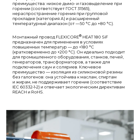
преимущества: низкое дымо‑ и газовыделение при
горении (соответствует ГОСТ 31565),
нераспространение горения при групповой
прокладке (категория А) и расширенный
температурный диапазон (от —50 °C до +80 °C).
®
Монтажный провод FLEXICORE
HEAT 180 SiF
предназначен для применения в условиях
повышенных температур — до +180 °C
(кратковременно до +200 °C). Он идеально подходит
для промышленного оборудования, станков, печей,
генераторов, трансформаторов, а также для
подключения саун и соляриев. Ключевое
преимущество — изоляция из силиконовой резины
без галогенов: она устойчива к маслам, спиртам
и жирам, не поддерживает горение (соответствие
IEC 60332‑1‑2) и отвечает экологическим директивам
REACH и RoHS.