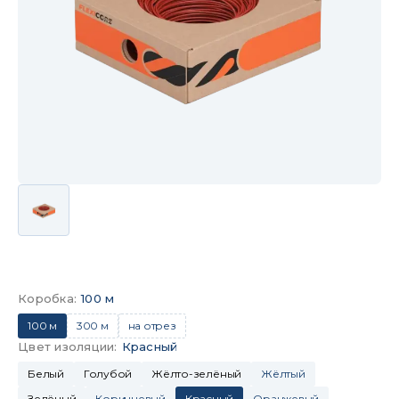
Коробка
:
100 м
100 м
300 м
на отрез
Цвет изоляции
:
Красный
Белый
Голубой
Жёлто-зелёный
Жёлтый
Зелёный
Коричневый
Красный
Оранжевый