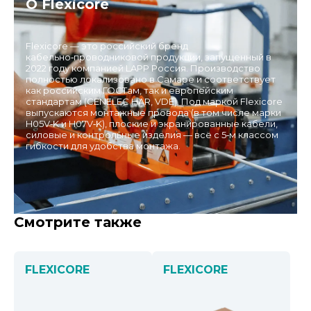
О Flexicore
Flexicore — это российский бренд
кабельно‑проводниковой продукции, запущенный в
2022 году компанией LAPP Россия. Производство
полностью локализовано в Самаре и соответствует
как российским ГОСТам, так и европейским
стандартам (CENELEC HAR, VDE). Под маркой Flexicore
выпускаются монтажные провода (в том числе марки
H05V‑K и H07V‑K), плоские и экранированные кабели,
силовые и контрольные изделия — всё с 5‑м классом
гибкости для удобства монтажа.
Смотрите также
FLEXICORE
FLEXICORE