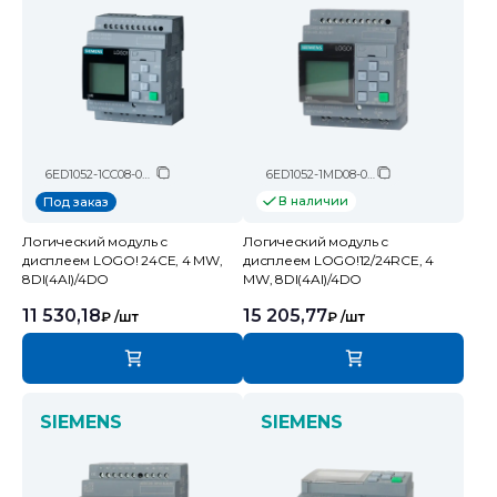
6ED1052-1CC08-0BA2
6ED1052-1MD08-0BA2
В наличии
Под заказ
Логический модуль c
Логический модуль c
дисплеем LOGO! 24CE, 4 MW,
дисплеем LOGO!12/24RCE, 4
8DI(4AI)/4DO
MW, 8DI(4AI)/4DO
11 530,18
15 205,77
₽
/шт
₽
/шт
SIEMENS
SIEMENS