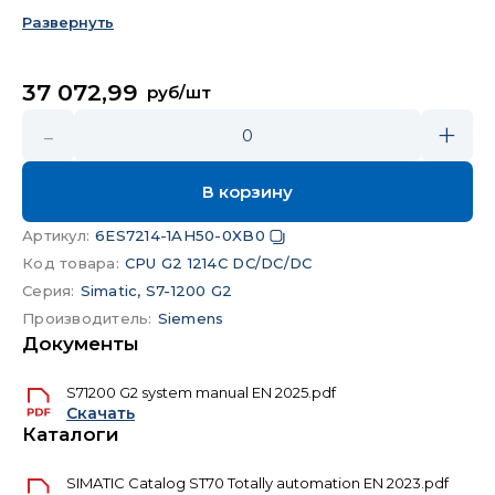
буфер: 20 КБ
Развернуть
37 072,99
руб/шт
-
+
0
В корзину
Артикул
:
6ES7214-1AH50-0XB0
Код товара
:
CPU G2 1214C DC/DC/DC
Серия
:
Simatic, S7-1200 G2
Производитель
:
Siemens
Документы
S71200 G2 system manual EN 2025.pdf
Скачать
Каталоги
SIMATIC Catalog ST70 Totally automation EN 2023.pdf