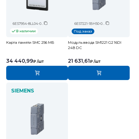
6ES7954-8LL04-0AA0
6ES7221-1BH50-0XB0
В наличии
Под заказ
Карта памяти SMC 256 МБ
Модуль ввода SM1221 G2 16DI
24В DC
34 440,99
21 631,61
₽
/шт
₽
/шт
SIEMENS