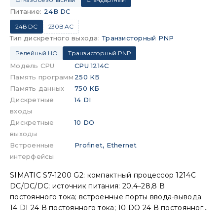
Питание
:
24В DC
24В DC
230В AC
Тип дискретного выхода
:
Транзисторный PNP
Релейный НО
Транзисторный PNP
Модель CPU
CPU 1214C
Память программ
250 КБ
Память данных
750 КБ
Дискретные
14 DI
входы
Дискретные
10 DO
выходы
Встроенные
Profinet, Ethernet
интерфейсы
SIMATIC S7-1200 G2: компактный процессор 1214C
DC/DC/DC; источник питания: 20,4–28,8 В
постоянного тока; встроенные порты ввода-вывода:
14 DI 24 В постоянного тока; 10 DO 24 В постоянного
тока; память: программа 250 КБ, данные: 750 КБ,