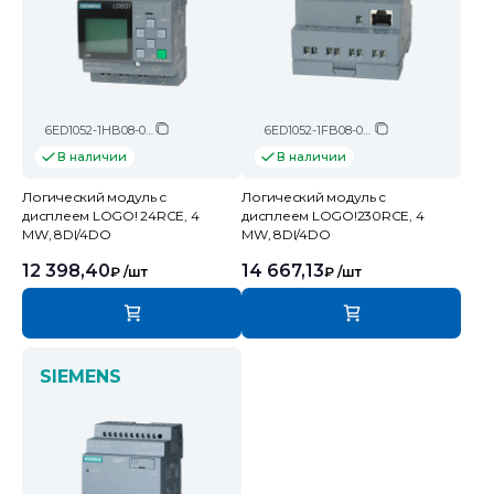
6ED1052-1HB08-0BA2
6ED1052-1FB08-0BA2
В наличии
В наличии
Логический модуль c
Логический модуль c
дисплеем LOGO! 24RCE, 4
дисплеем LOGO!230RCE, 4
MW, 8DI/4DO
MW, 8DI/4DO
12 398,40
14 667,13
₽
/шт
₽
/шт
SIEMENS