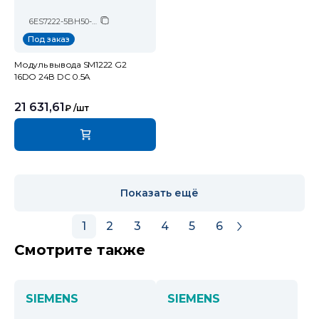
6ES7222-5BH50-0XB0
Под заказ
Модуль вывода SM1222 G2
16DO 24В DC 0.5A
21 631,61
₽
/шт
Показать ещё
1
2
3
4
5
6
Смотрите также
SIEMENS
SIEMENS