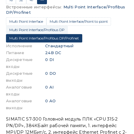
Встроенные интерфейсы
:
Multi Point Interface/Profibus
DP/Profinet
Multi Point Interface
Multi Point Interface/Point to point
Multi Point Interface/Profibus DP
Multi Point Interface/Profibus DP/Profinet
Исполнение
Стандартный
Питание
24В DC
Дискретные
0 DI
входы
Дискретные
0 DO
выходы
Аналоговые
0 AI
входы
Аналоговые
0 AO
выходы
SIMATIC S7-300 Головной модуль ПЛК «CPU 315-2
PN/DP», 384КБайт рабочей памяти, 1. интерфейс
MPI/DP 12МБит/с, 2. интерфейс Ethernet Profinet с 2-