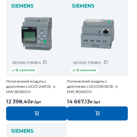
SIEMENS
SIEMENS
6ED1052-1HB08-0BA2
6ED1052-1FB08-0BA2
В наличии
В наличии
Логический модуль c
Логический модуль c
дисплеем LOGO! 24RCE, 4
дисплеем LOGO!230RCE, 4
MW, 8DI/4DO
MW, 8DI/4DO
12 398,40
14 667,13
₽
/шт
₽
/шт
SIEMENS