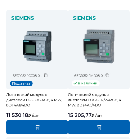
SIEMENS
SIEMENS
6ED1052-1CC08-0BA2
6ED1052-1MD08-0BA2
В наличии
Под заказ
Логический модуль c
Логический модуль c
дисплеем LOGO! 24CE, 4 MW,
дисплеем LOGO!12/24RCE, 4
8DI(4AI)/4DO
MW, 8DI(4AI)/4DO
11 530,18
15 205,77
₽
/шт
₽
/шт