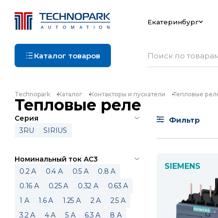
Екатеринбург
Каталог товаров
Technopark
Каталог
Контакторы и пускатели
Тепловые рел
Тепловые реле
Серия
Фильтр
3RU
SIRIUS
Номинальный ток AC3
SIEMENS
0.2 А
0.4 А
0.5 А
0.8 А
0.16 А
0.25 А
0.32 А
0.63 А
1 А
1.6 А
1.25 А
2 А
2.5 А
3.2 А
4 А
5 А
6.3 А
8 А