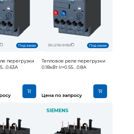
3RU2116-0HB0
Под заказ
Под заказ
ле перегрузки
Тепловое реле перегрузки
45…0.63A
0.18кВт Ir=0.55…0.8A
росу
Цена по запросу
SIEMENS