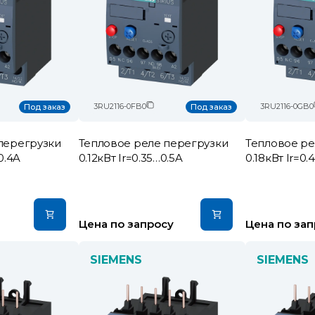
3RU2116-0FB0
3RU2116-0GB0
Под заказ
Под заказ
перегрузки
Тепловое реле перегрузки
Тепловое ре
0.4A
0.12кВт Ir=0.35…0.5A
0.18кВт Ir=0.
Цена по запросу
Цена по зап
SIEMENS
SIEMENS