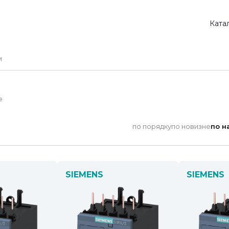
Ката
е
по порядку
по новизне
по н
SIEMENS
SIEMENS