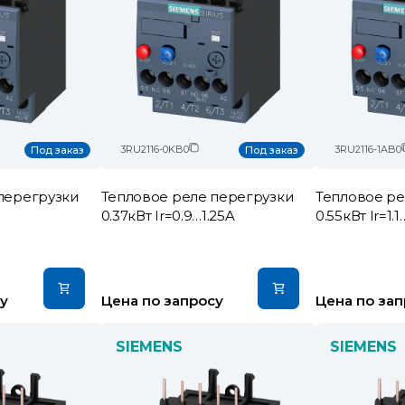
3RU2116-0KB0
3RU2116-1AB0
Под заказ
Под заказ
перегрузки
Тепловое реле перегрузки
Тепловое ре
0.37кВт Ir=0.9…1.25A
0.55кВт Ir=1.1
у
Цена по запросу
Цена по зап
SIEMENS
SIEMENS