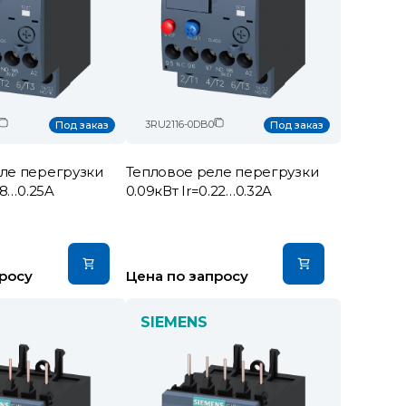
3RU2116-0DB0
Под заказ
Под заказ
ле перегрузки
Тепловое реле перегрузки
18…0.25A
0.09кВт Ir=0.22…0.32A
росу
Цена по запросу
SIEMENS