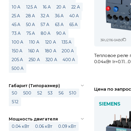
10 А
12.5 А
16 А
20 А
22 А
25 А
28 А
32 А
36 А
40 А
45 А
50 А
57 А
63 А
65 А
73 А
75 А
80 А
90 А
3RU2116-0AB0
100 А
110 А
120 А
135 А
150 А
160 А
180 А
200 А
Тепловое реле 
205 А
250 А
320 А
400 А
0.04кВт Ir=0.11…0
500 А
Габарит (Типоразмер)
Цена по запрос
S0
S00
S2
S3
S6
S10
S12
SIEMENS
Мощность двигателя
0.04 кВт
0.06 кВт
0.09 кВт