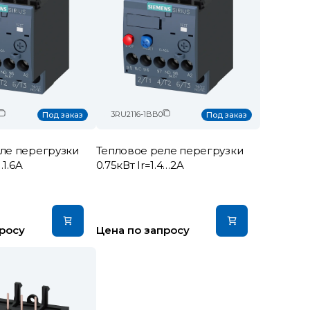
3RU2116-1BB0
Под заказ
Под заказ
ле перегрузки
Тепловое реле перегрузки
…1.6A
0.75кВт Ir=1.4…2A
росу
Цена по запросу