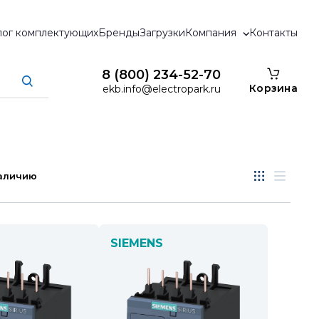
лог комплектующих
Бренды
Загрузки
Компания
Контакты
8 (800) 234-52-70
Корзина
ekb.info@electropark.ru
аличию
SIEMENS