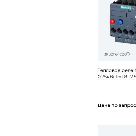
3RU2116-1CB0
Тепловое реле 
0.75кВт Ir=1.8…2.
Цена по запрос