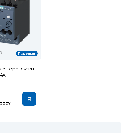
Под заказ
ле перегрузки
…4A
росу