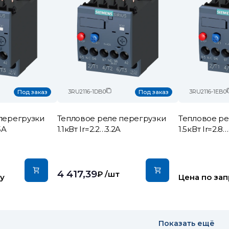
3RU2116-1DB0
3RU2116-1EB0
Под заказ
Под заказ
перегрузки
Тепловое реле перегрузки
Тепловое ре
5A
1.1кВт Ir=2.2…3.2A
1.5кВт Ir=2.8
4 417,39
₽
/шт
у
Цена по зап
Показать ещё