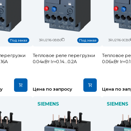
3RU2116-0BB0
3RU2116-0CB0
Под заказ
Под заказ
перегрузки
Тепловое реле перегрузки
Тепловое ре
.16A
0.04кВт Ir=0.14…0.2A
0.06кВт Ir=0.
у
Цена по запросу
Цена по зап
SIEMENS
SIEMENS