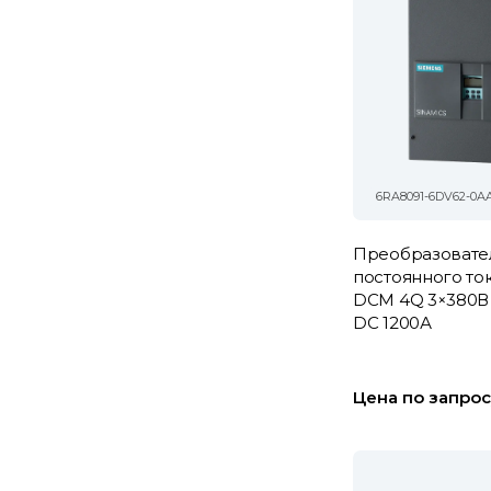
6RA8091-6DV62-0A
Преобразовате
постоянного то
DCM 4Q 3×380В 
DC 1200А
Цена по запрос