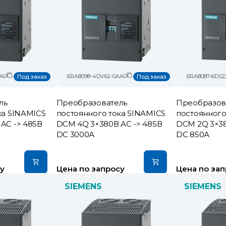
A0
6RA8098-4DV62-0AA0
6RA8087-6DS2
Под заказ
Под заказ
ль
Преобразователь
Преобразов
ка SINAMICS
постоянного тока SINAMICS
постоянного
AC -> 485В
DCM 4Q 3×380В AC -> 485В
DCM 2Q 3×38
DC 3000А
DC 850А
у
Цена по запросу
Цена по зап
SIEMENS
SIEMENS