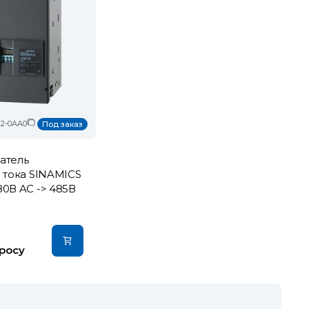
2-0AA0
Под заказ
атель
 тока SINAMICS
0В AC -> 485В
росу