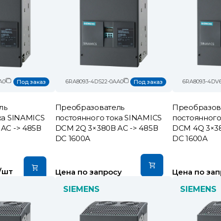
A0
6RA8093-4DS22-0AA0
6RA8093-4DV
Под заказ
Под заказ
ль
Преобразователь
Преобразов
ка SINAMICS
постоянного тока SINAMICS
постоянного
AC -> 485В
DCM 2Q 3×380В AC -> 485В
DCM 4Q 3×38
DC 1600А
DC 1600А
/шт
Цена по запросу
Цена по зап
SIEMENS
SIEMENS