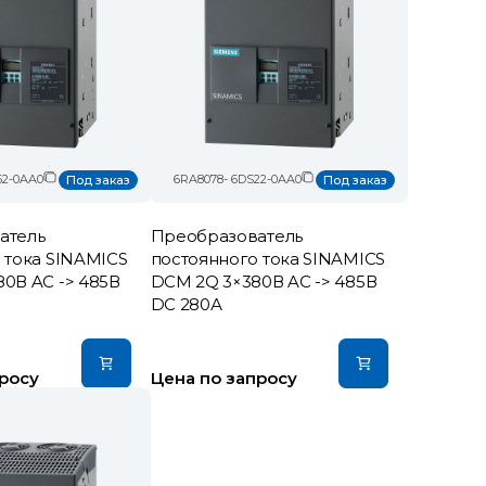
62-0AA0
6RA8078- 6DS22-0AA0
Под заказ
Под заказ
атель
Преобразователь
 тока SINAMICS
постоянного тока SINAMICS
0В AC -> 485В
DCM 2Q 3×380В AC -> 485В
DC 280А
росу
Цена по запросу