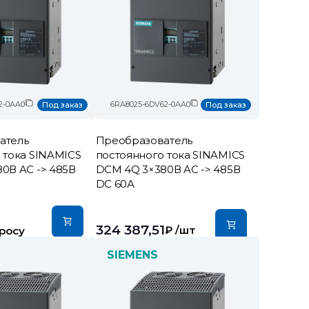
2-0AA0
6RA8025-6DV62-0AA0
Под заказ
Под заказ
атель
Преобразователь
 тока SINAMICS
постоянного тока SINAMICS
0В AC -> 485В
DCM 4Q 3×380В AC -> 485В
DC 60А
324 387,51
₽
/шт
росу
SIEMENS