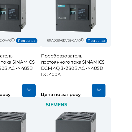
2-0AA0
6RA8081-6DV62-0AA0
Под заказ
Под заказ
атель
Преобразователь
 тока SINAMICS
постоянного тока SINAMICS
0В AC -> 485В
DCM 4Q 3×380В AC -> 485В
DC 400А
росу
Цена по запросу
SIEMENS