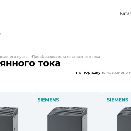
Ката
плавного пуска
Преобразователи постоянного тока
янного тока
по порядку
по новизне
по 
SIEMENS
SIEMENS