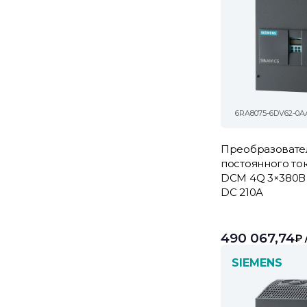
6RA8075-6DV62-0A
Преобразовате
постоянного то
DCM 4Q 3×380В 
DC 210А
490 067,74
₽
SIEMENS