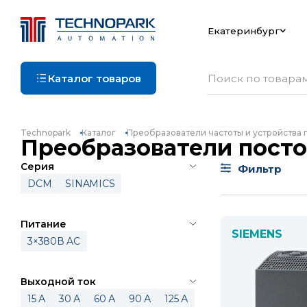
Екатеринбург
Каталог товаров
Technopark
Каталог
Преобразователи частоты и устройства 
Преобразователи посто
Серия
Фильтр
DCM
SINAMICS
Питание
SIEMENS
3×380В AC
Выходной ток
15 А
30 А
60 А
90 А
125 А