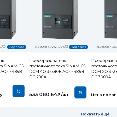
A0
6RA8078-6DV62-0AA0
6RA8098-4DS2
Под заказ
Под заказ
ль
Преобразователь
Преобразов
ка SINAMICS
постоянного тока SINAMICS
постоянного
AC -> 485В
DCM 4Q 3×380В AC -> 485В
DCM 2Q 3×38
DC 280А
DC 3000А
533 080,64
₽
/шт
у
Цена по зап
Показать ещё