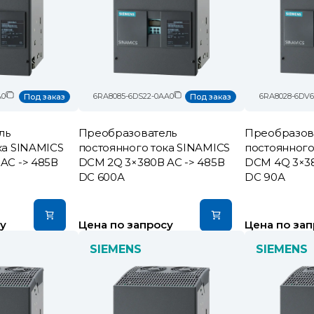
A0
6RA8085-6DS22-0AA0
6RA8028-6DV6
Под заказ
Под заказ
ль
Преобразователь
Преобразов
ка SINAMICS
постоянного тока SINAMICS
постоянного
AC -> 485В
DCM 2Q 3×380В AC -> 485В
DCM 4Q 3×38
DC 600А
DC 90А
у
Цена по запросу
Цена по зап
SIEMENS
SIEMENS