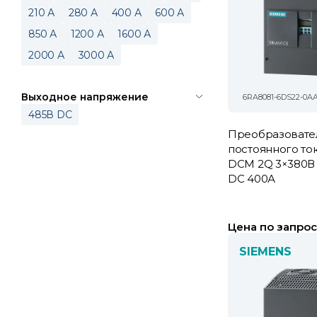
210 А
280 А
400 А
600 А
850 А
1200 А
1600 А
2000 А
3000 А
Выходное напряжение
6RA8081-6DS22-0A
485В DC
Преобразовате
постоянного то
DCM 2Q 3×380В 
DC 400А
Цена по запрос
SIEMENS