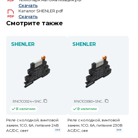
Скачать
Каталог SHENLER.pdf
Скачать
Смотрите также
SHENLER
SHENLER
RNC1CO024+SNC05-E-A
RNC1CO060+SNC05-E-D
В наличии
В наличии
Реле с колодкой, винтовой
Реле с колодкой, винтовой
зажим, 1CO, 6A, питание 24В
зажим, 1CO, 6А, питание 230В
AC/DC, свет
AC/DC, све