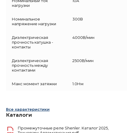
Номинальный ток
10А
нагрузки
Номинальное
300В
напряжение нагрузки
Диэлектрическая
4000В/мин
прочность катушка -
контакты
Диэлектрическая
2500В/мин
прочность между
контактами
Макс момент затяжки
1.0Нм
Все характеристики
Каталоги
Промежуточные реле Shenler. Каталог 2025,
Технопарк Автоматизация.pdf