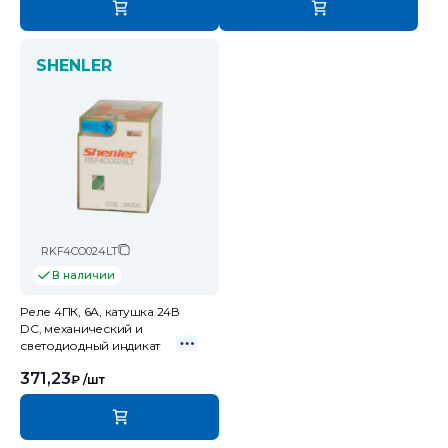
SHENLER
RKF4CO024LT
В наличии
Реле 4ПК, 6А, катушка 24В
DC, механический и
светодиодный индикат
371,23
₽
/шт