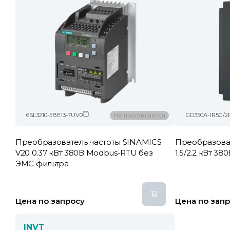
6SL3210-5BE13-7UV0
GD350A-1R5G/2
Не поставляется
Преобразователь частоты SINAMICS
Преобразова
V20 0.37 кВт 380В Modbus-RTU без
1.5/2.2 кВт 3
ЭМС фильтра
Цена по запросу
Цена по зап
INVT