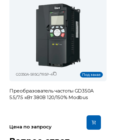
GD350A-5R5G/7R5P-4
Под заказ
Преобразователь частоты GD350A
5.5/7.5 кВт 380В 120/150% Modbus
Цена по запросу