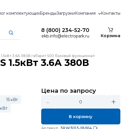
лог комплектующих
Бренды
Загрузки
Компания
Контакты
8 (800) 234-52-70
Корзина
ekb.info@electropark.ru
S 1.5кВт 3.6А 380В габарит S00 базовый функционал
S 1.5кВт 3.6А 380В
Цена по запросу
-
+
15 кВт
0
 кВт
В корзину
Артикул
:
3RW3013-1BB14