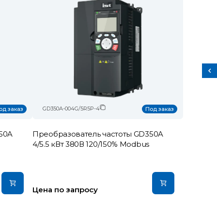
GD350A-004G/5R5P-4
од заказ
Под заказ
50A
Преобразователь частоты GD350A
4/5.5 кВт 380В 120/150% Modbus
Цена по запросу