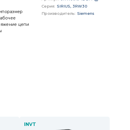
Серия
:
SIRIUS, 3RW30
типоразмер
Производитель
:
Siemens
рабочее
ряжение цепи
ы
INVT