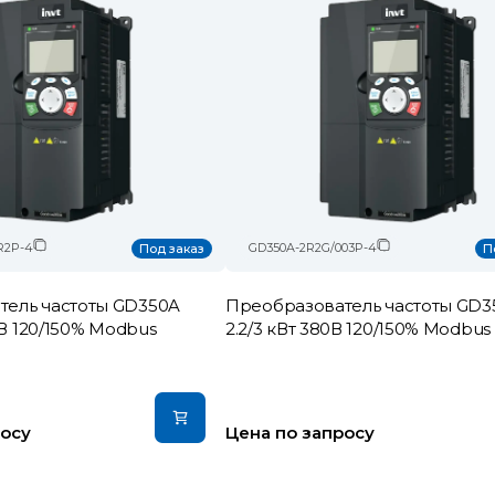
R2P-4
GD350A-2R2G/003P-4
Под заказ
П
тель частоты GD350A
Преобразователь частоты GD3
80В 120/150% Modbus
2.2/3 кВт 380В 120/150% Modbus
росу
Цена по запросу