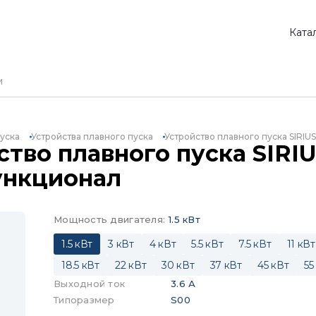
Ката
уска
Устройства плавного пуска
Устройство плавного пуска SIRIU
тво плавного пуска SIRIU
ункционал
Мощность двигателя
:
1.5 кВт
1.5 кВт
3 кВт
4 кВт
5.5 кВт
7.5 кВт
11 кВт
18.5 кВт
22 кВт
30 кВт
37 кВт
45 кВт
55
Выходной ток
3.6 А
Типоразмер
S00