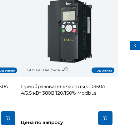
GD350A-004G/5R5P-4
од заказ
Под заказ
50A
Преобразователь частоты GD350A
4/5.5 кВт 380В 120/150% Modbus
Цена по запросу