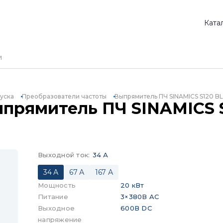
Ката
уска
Преобразователи частоты
Выпрямитель ПЧ SINAMICS S120 BL
ыпрямитель ПЧ SINAMICS S
Выходной ток
:
34 А
34 А
67 А
167 А
Мощность
20 кВт
Питание
3×380В AC
Выходное
600В DC
напряжение