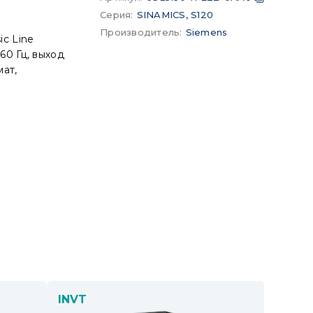
Серия
:
SINAMICS, S120
Производитель
:
Siemens
c Line
60 Гц, выход
ат,
INVT