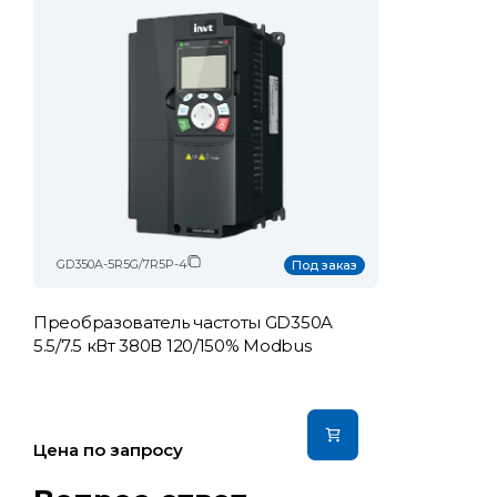
GD350A-5R5G/7R5P-4
Под заказ
Преобразователь частоты GD350A
5.5/7.5 кВт 380В 120/150% Modbus
Цена по запросу