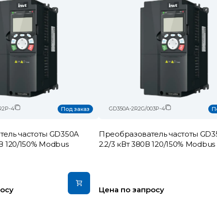
R2P-4
GD350A-2R2G/003P-4
Под заказ
П
тель частоты GD350A
Преобразователь частоты GD3
80В 120/150% Modbus
2.2/3 кВт 380В 120/150% Modbus
росу
Цена по запросу