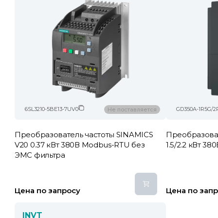
6SL3210-5BE13-7UV0
GD350A-1R5G/2
Не поставляется
Преобразователь частоты SINAMICS
Преобразова
V20 0.37 кВт 380В Modbus-RTU без
1.5/2.2 кВт 3
ЭМС фильтра
Цена по запросу
Цена по зап
INVT