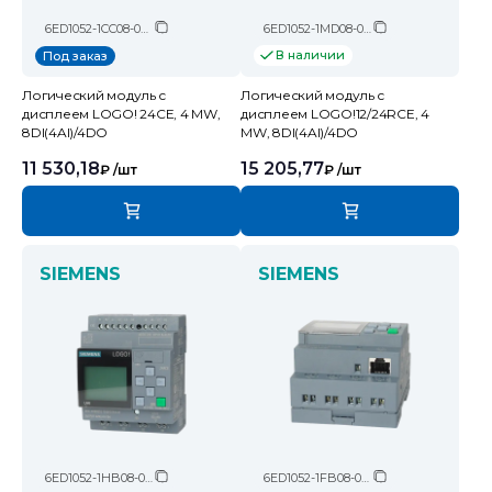
6ED1052-1CC08-0BA2
6ED1052-1MD08-0BA2
В наличии
Под заказ
Логический модуль c
Логический модуль c
дисплеем LOGO! 24CE, 4 MW,
дисплеем LOGO!12/24RCE, 4
8DI(4AI)/4DO
MW, 8DI(4AI)/4DO
11 530,18
15 205,77
₽
/шт
₽
/шт
SIEMENS
SIEMENS
6ED1052-1HB08-0BA2
6ED1052-1FB08-0BA2