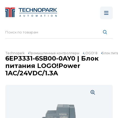
Technopark
Промышленные контроллеры
LOGO! 8
Блок пит
6EP3331-6SB00-0AY0 | Блок
питания LOGO!Power
1AC/24VDC/1.3A