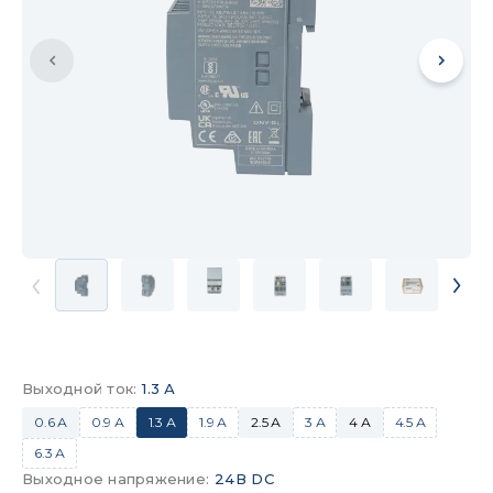
Выходной ток
:
1.3 А
0.6 А
0.9 А
1.3 А
1.9 А
2.5 А
3 А
4 А
4.5 А
6.3 А
Выходное напряжение
:
24В DC