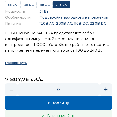
5В DC
12В DC
15В DC
24В DC
Мощность
31 Вт
Особенности
Подстройка выходного напряжения
Питание
120В AC, 230В AC, 110В DC, 220В DC
LOGO! POWER 24В, 1.3А представляет собой
однофазный импульсный источник питания для
контроллеров LOGO!. Устройство работает от сети с
напряжением переменного тока от 100 до 240В.
Выходное напряжение стабилизировано и
составляет 24В, номинальный выходной ток 1.3А. Этот
Развернуть
источник питания идеально подходит для
обеспечения надежной работы различных
7 807,76
электронных устройств, требующих
руб/шт
стабилизированного питания и модульного корпуса.
-
+
0
В корзину
В наличии
2
шт