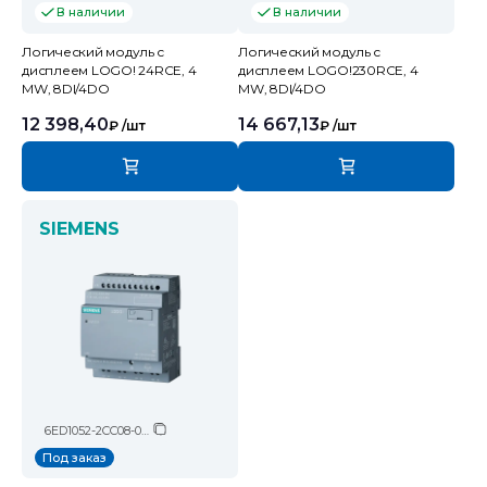
В наличии
В наличии
Логический модуль c
Логический модуль c
дисплеем LOGO! 24RCE, 4
дисплеем LOGO!230RCE, 4
MW, 8DI/4DO
MW, 8DI/4DO
12 398,40
14 667,13
₽
/шт
₽
/шт
SIEMENS
6ED1052-2CC08-0BA2
Под заказ