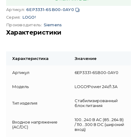
Артикул
:
6EP3331-6SB00-0AY0
Серия
:
LOGO!
Производитель
:
Siemens
Характеристики
Характеристика
Значение
Артикул
6EP3331-6SB00-0AY0
Модель
LOGO!Power 24V/1.3A
Стабилизированный
Тип изделия
блок питания
100…240 В AC (85…264 В)
Входное напряжение
/ 110…300 В DC (широкий
(AC/DC)
вход)