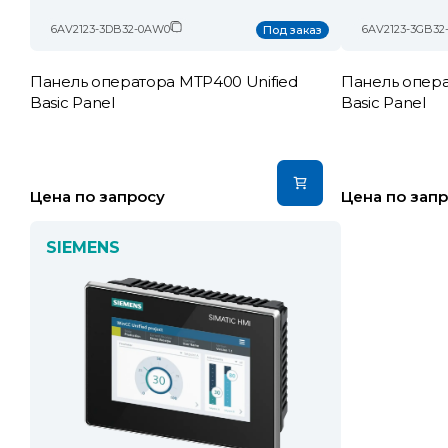
6AV2123-3DB32-0AW0
6AV2123-3GB32
Под заказ
Панель оператора MTP400 Unified
Панель опера
Basic Panel
Basic Panel
Цена по запросу
Цена по зап
SIEMENS