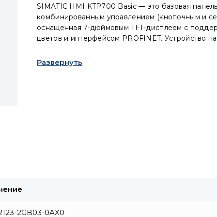
SIMATIC HMI KTP700 Basic — это базовая панель
комбинированным управлением (кнопочным и се
оснащенная 7-дюймовым TFT-дисплеем с поддер
цветов и интерфейсом PROFINET. Устройство на
в среде WinCC Basic V13/STEP7 Basic V13 и боле
версиях, включает бесплатное программное обе
Развернуть
открытым кодом (подробная информация на при
чение
2123-2GB03-0AX0