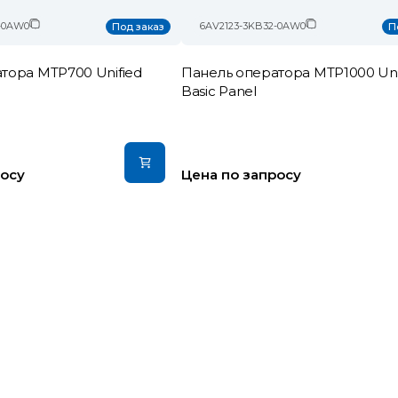
-0AW0
6AV2123-3KB32-0AW0
Под заказ
П
тора MTP700 Unified
Панель оператора MTP1000 Uni
Basic Panel
росу
Цена по запросу