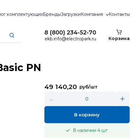
лог комплектующих
Бренды
Загрузки
Компания
Контакты
8 (800) 234-52-70
Корзина
ekb.info@electropark.ru
Basic PN
49 140,20
руб/шт
-
+
0
В корзину
В наличии
4
шт