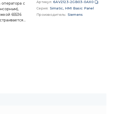
Артикул
:
6AV2123-2GB03-0AX0
 оператора с
Серия
:
Simatic, HMI Basic Panel
нсорным),
жкой 65536
Производитель
:
Siemens
страивается
е ранних
спечение с
лагаемом CD).