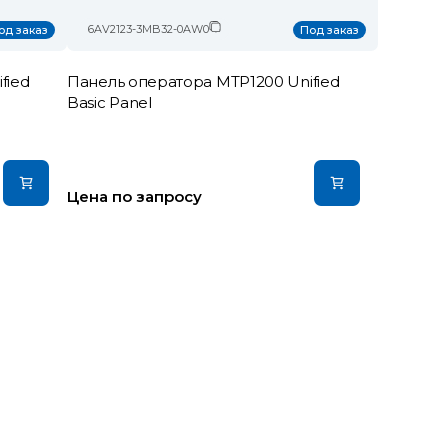
6AV2123-3MB32-0AW0
од заказ
Под заказ
fied
Панель оператора MTP1200 Unified
Basic Panel
Цена по запросу