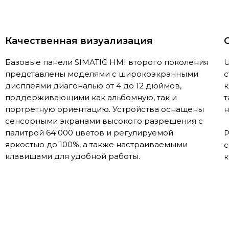
Качественная визуализация
Базовые панели SIMATIC HMI второго поколения
U
представлены моделями с широкоэкранными
с
дисплеями диагональю от 4 до 12 дюймов,
к
поддерживающими как альбомную, так и
т
портретную ориентацию. Устройства оснащены
н
сенсорными экранами высокого разрешения с
палитрой 64 000 цветов и регулируемой
P
яркостью до 100%, а также настраиваемыми
с
клавишами для удобной работы.
к