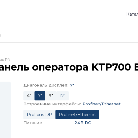
Ката
ic PN
анель оператора KTP700 
Диагональ дисплея
:
7"
4"
7"
9"
12"
Встроенные интерфейсы
:
Profinet/Ethernet
Profibus DP
Profinet/Ethernet
Питание
24В DC