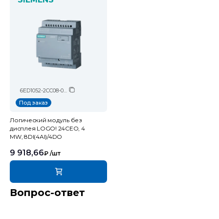
6ED1052-2CC08-0BA2
Под заказ
Логический модуль без
дисплея LOGO! 24CEO, 4
MW, 8DI(4AI)/4DO
9 918,66
₽
/шт
Вопрос-ответ