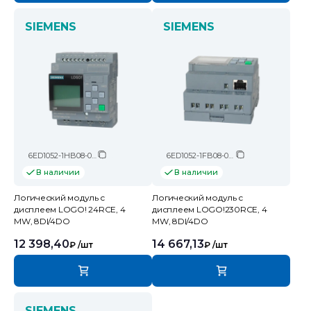
SIEMENS
SIEMENS
6ED1052-1HB08-0BA2
6ED1052-1FB08-0BA2
В наличии
В наличии
Логический модуль c
Логический модуль c
дисплеем LOGO! 24RCE, 4
дисплеем LOGO!230RCE, 4
MW, 8DI/4DO
MW, 8DI/4DO
12 398,40
14 667,13
₽
/шт
₽
/шт
SIEMENS