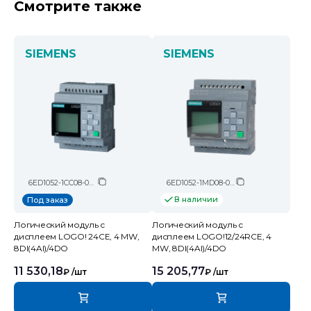
Смотрите также
SIEMENS
SIEMENS
6ED1052-1CC08-0BA2
6ED1052-1MD08-0BA2
В наличии
Под заказ
Логический модуль c
Логический модуль c
дисплеем LOGO! 24CE, 4 MW,
дисплеем LOGO!12/24RCE, 4
8DI(4AI)/4DO
MW, 8DI(4AI)/4DO
11 530,18
15 205,77
₽
/шт
₽
/шт