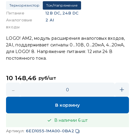
Терморезистор
Ток/Напряжение
Питание
12В DC, 24В DC
Аналоговые
2 AI
входы
LOGO! AM2, модуль расширения аналоговых входов,
2AI, поддерживает сигналы 0…10В, 0…20мА, 4…20мА,
для LOGO! 8. Напряжение питания: 12 или 24 В
постоянного тока.
10 148,46
руб/шт
-
+
0
В корзину
В наличии
6
шт
Артикул
:
6ED1055-1MA00-0BA2