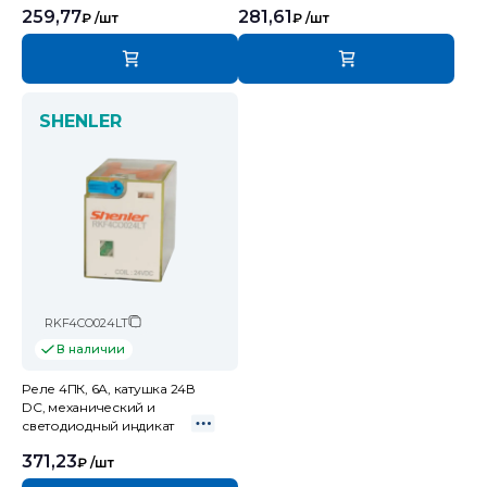
259,77
281,61
₽
/шт
₽
/шт
SHENLER
RKF4CO024LT
В наличии
Реле 4ПК, 6А, катушка 24В
DC, механический и
светодиодный индикат
371,23
₽
/шт