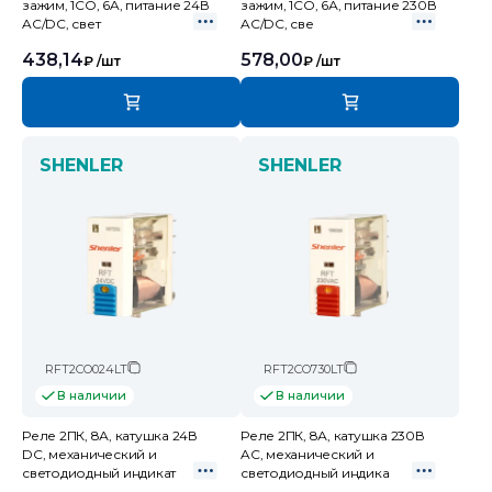
зажим, 1CO, 6A, питание 24В
зажим, 1CO, 6А, питание 230В
AC/DC, свет
AC/DC, све
438,14
578,00
₽
/шт
₽
/шт
SHENLER
SHENLER
RFT2CO024LT
RFT2CO730LT
В наличии
В наличии
Реле 2ПК, 8А, катушка 24В
Реле 2ПК, 8А, катушка 230В
DC, механический и
AC, механический и
светодиодный индикат
светодиодный индика