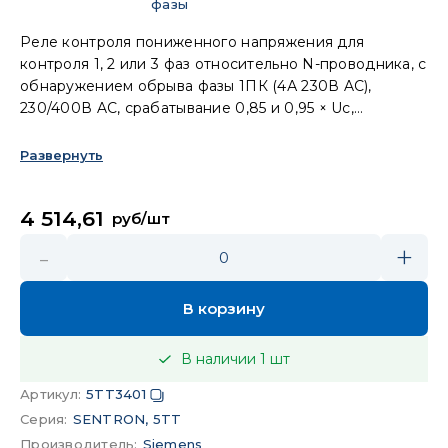
фазы
Реле контроля пониженного напряжения для
контроля 1, 2 или 3 фаз относительно N-проводника, с
обнаружением обрыва фазы 1ПК (4А 230В AC),
230/400В AC, срабатывание 0,85 и 0,95 × Uc,
нерегулируемые
Развернуть
4 514,61
руб/шт
-
+
0
В корзину
В наличии
1
шт
Артикул
:
5TT3401
Серия
:
SENTRON, 5TT
Производитель
:
Siemens