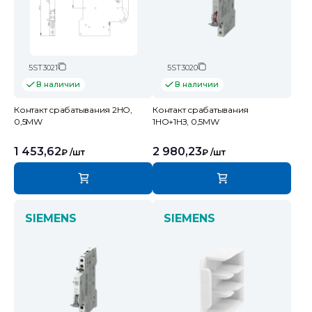
5ST3021
5ST3020
В наличии
В наличии
Контакт срабатывания 2НО,
Контакт срабатывания
0,5MW
1НО+1НЗ, 0,5MW
1 453,62
2 980,23
₽
/шт
₽
/шт
SIEMENS
SIEMENS