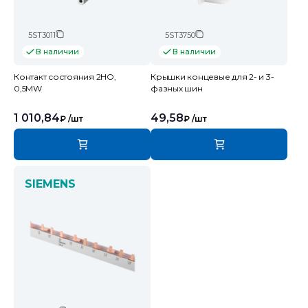
5ST3011
5ST3750
В наличии
В наличии
Контакт состояния 2НО,
Крышки концевые для 2- и 3-
0,5MW
фазных шин
1 010,84
49,58
₽
/шт
₽
/шт
SIEMENS