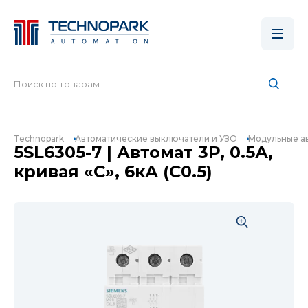
Technopark
Автоматические выключатели и УЗО
Модульные а
5SL6305-7 | Автомат 3P, 0.5А,
кривая «C», 6кА (C0.5)