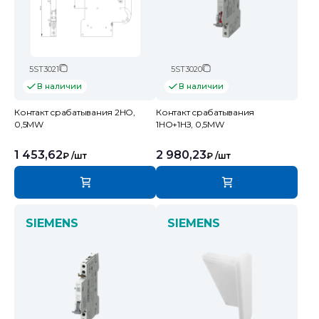
5ST3021
5ST3020
В наличии
В наличии
Контакт срабатывания 2НО,
Контакт срабатывания
0,5MW
1НО+1НЗ, 0,5MW
1 453,62
2 980,23
₽
/шт
₽
/шт
SIEMENS
SIEMENS