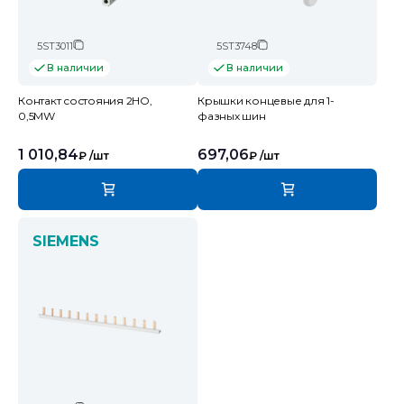
5ST3011
5ST3748
В наличии
В наличии
Контакт состояния 2НО,
Крышки концевые для 1-
0,5MW
фазных шин
1 010,84
697,06
₽
/шт
₽
/шт
SIEMENS