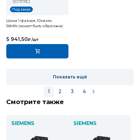
5ST3731
Под заказ
Шина 1-фазная, 10кв.мм,
56MW (может быть обрезана)
5 941,50
₽
/шт
Показать ещё
1
2
3
4
Смотрите также
SIEMENS
SIEMENS