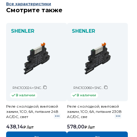
Все характеристики
Смотрите также
SHENLER
SHENLER
RNC1CO024+SNC05-E-A
RNC1CO060+SNC05-E-D
В наличии
В наличии
Реле с колодкой, винтовой
Реле с колодкой, винтовой
зажим, 1CO, 6A, питание 24В
зажим, 1CO, 6А, питание 230В
AC/DC, свет
AC/DC, све
438,14
578,00
₽
/шт
₽
/шт