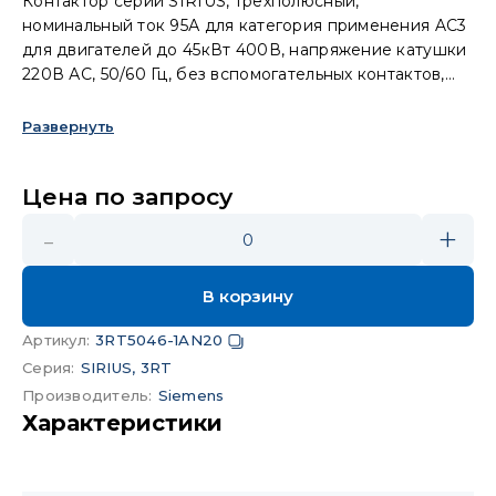
Контактор серии SIRIUS, трёхполюсный,
номинальный ток 95А для категория применения AC3
для двигателей до 45кВт 400В, напряжение катушки
220В АС, 50/60 Гц, без вспомогательных контактов,
типоразмер S3, винтовые клеммы
Развернуть
Цена по запросу
-
+
0
В корзину
Артикул
:
3RT5046-1AN20
Серия
:
SIRIUS, 3RT
Производитель
:
Siemens
Характеристики