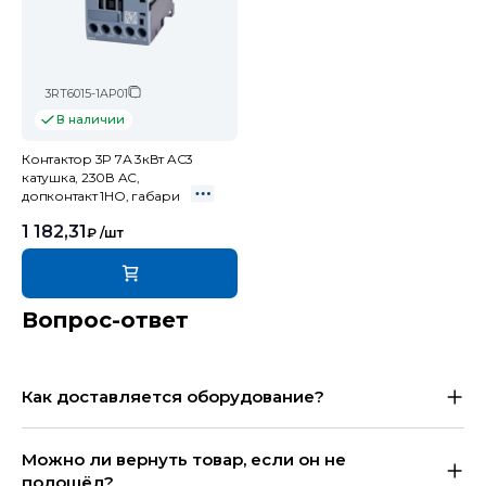
3RT6015-1AP01
В наличии
Контактор 3P 7А 3кВт AC3
катушка, 230В AC,
допконтакт 1НО, габари
1 182,31
₽
/шт
Вопрос-ответ
Как доставляется оборудование?
Можно ли вернуть товар, если он не
подошёл?