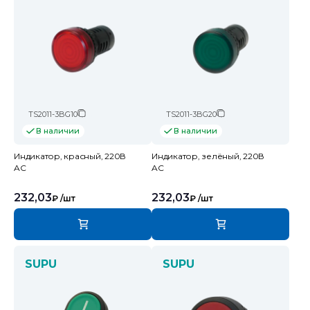
TS2011-3BG10
TS2011-3BG20
В наличии
В наличии
Индикатор, красный, 220В
Индикатор, зелёный, 220В
AC
AC
232,03
232,03
₽
/шт
₽
/шт
SUPU
SUPU