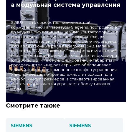
а модульная система управления
SIRIUS — это семейство низковольтной
коммутационной аппаратуры Siemens, построенное
по модульному принципу. Помимо контакторов 3RT, в
него входят автоматические выключатели для
защиты двигателей 3RV, тепловые реле перегрузки
3RU и электронные реле перегрузки 3RB, мягкие
пускатели 3RW, а также реле контроля и мониторинга
параметров сети. Компоненты одного типоразмера
(от S00 до S12) имеют унифицированные габариты и
присоединительные размеры, что обеспечивает
единый подход при компоновке шкафов управления.
Унифицированные принадлежности подходят для
нескольких типоразмеров, а стандартизированная
система подключения упрощает сборку типовых
схем.
Смотрите также
SIEMENS
SIEMENS