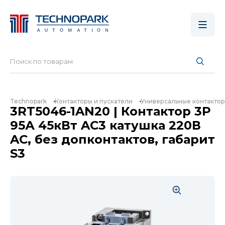
Technopark
Контакторы и пускатели
Универсальные контакто
3RT5046-1AN20 | Контактор 3P
95А 45кВт AC3 катушка 220В
AC, без допконтактов, габарит
S3