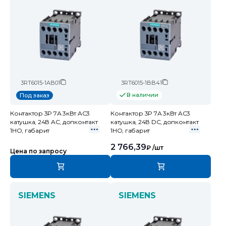
3RT6015-1AB01
3RT6015-1BB41
В наличии
Под заказ
Контактор 3P 7А 3кВт AC3
Контактор 3P 7А 3кВт AC3
катушка, 24В AC, допконтакт
катушка, 24В DC, допконтакт
1НО, габарит
1НО, габарит
2 766,39
₽
/шт
Цена по запросу
SIEMENS
SIEMENS