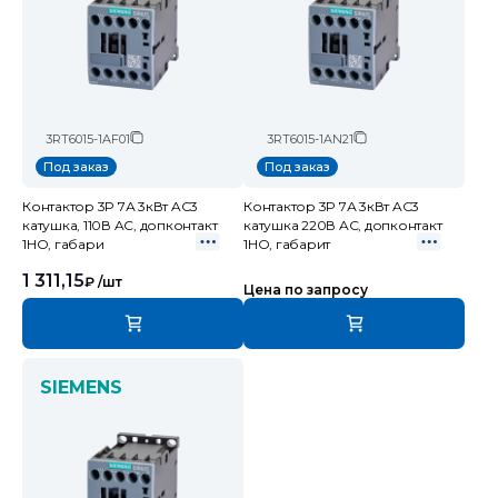
3RT6015-1AF01
3RT6015-1AN21
Под заказ
Под заказ
Контактор 3P 7А 3кВт AC3
Контактор 3P 7А 3кВт AC3
катушка, 110В AC, допконтакт
катушка 220В AC, допконтакт
1НО, габари
1НО, габарит
1 311,15
₽
/шт
Цена по запросу
SIEMENS