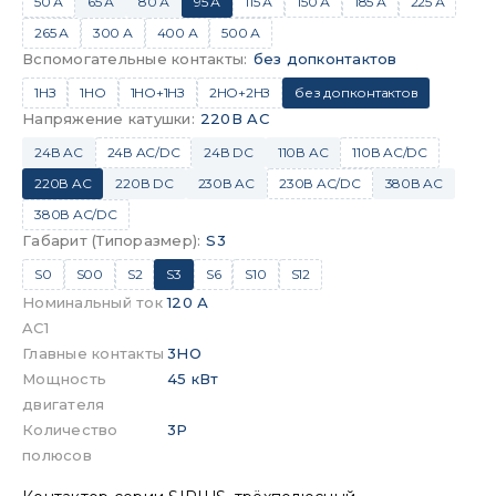
50 А
65 А
80 А
95 А
115 А
150 А
185 А
225 А
265 А
300 А
400 А
500 А
Вспомогательные контакты
:
без допконтактов
1НЗ
1НО
1НО+1НЗ
2НО+2НЗ
без допконтактов
Напряжение катушки
:
220В AC
24В AC
24В AC/DC
24В DC
110В AC
110В AC/DC
220В AC
220В DC
230В AC
230В AC/DC
380В AC
380В AC/DC
Габарит (Типоразмер)
:
S3
S0
S00
S2
S3
S6
S10
S12
Номинальный ток
120 А
AC1
Главные контакты
3НО
Мощность
45 кВт
двигателя
Количество
3P
полюсов