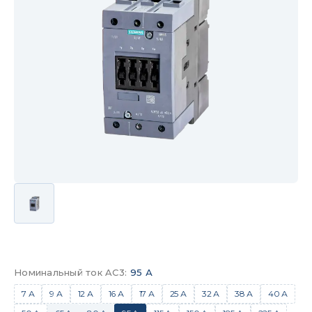
Номинальный ток AC3
:
95 А
7 А
9 А
12 А
16 А
17 А
25 А
32 А
38 А
40 А