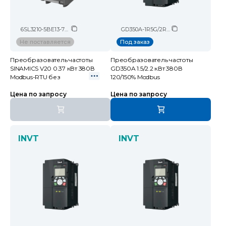
6SL3210-5BE13-7UV0
GD350A-1R5G/2R2P-4
Не поставляется
Под заказ
Преобразователь частоты
Преобразователь частоты
SINAMICS V20 0.37 кВт 380В
GD350A 1.5/2.2 кВт 380В
Modbus-RTU без
120/150% Modbus
Цена по запросу
Цена по запросу
INVT
INVT