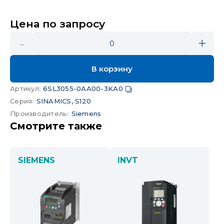
Цена по запросу
-
+
0
В корзину
Артикул
:
6SL3055-0AA00-3KA0
Серия
:
SINAMICS, S120
Производитель
:
Siemens
Смотрите также
SIEMENS
INVT