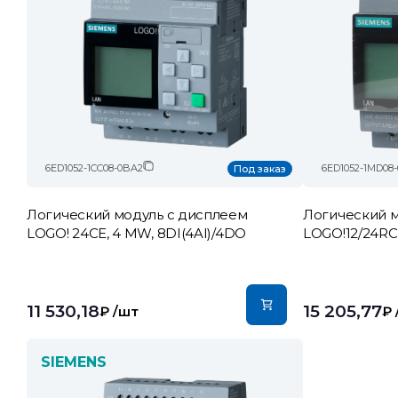
6ED1052-1CC08-0BA2
6ED1052-1MD08
Под заказ
Логический модуль c дисплеем
Логический м
LOGO! 24CE, 4 MW, 8DI(4AI)/4DO
LOGO!12/24RC
11 530,18
15 205,77
₽
/шт
₽
SIEMENS