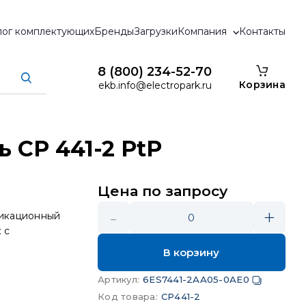
лог комплектующих
Бренды
Загрузки
Компания
Контакты
8 (800) 234-52-70
Корзина
ekb.info@electropark.ru
 CP 441-2 PtP
Цена по запросу
-
+
никационный
0
 с
В корзину
Артикул
:
6ES7441-2AA05-0AE0
Код товара
:
CP441-2