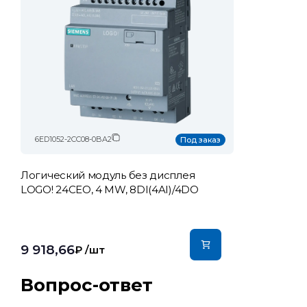
6ED1052-2CC08-0BA2
Под заказ
Логический модуль без дисплея
LOGO! 24CEO, 4 MW, 8DI(4AI)/4DO
9 918,66
₽
/шт
Вопрос-ответ