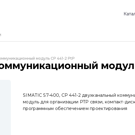
Ката
оммуникационный модуль CP 441-2 PtP
Коммуникационный модуль
SIMATIC S7-400, CP 441-2 двухканальный комму
модуль для организации PTP связи, компакт-диск
программным обеспечением проектирования