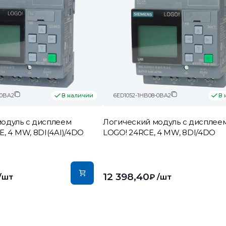
-0BA2
6ED1052-1HB08-0BA2
В наличии
В 
одуль c дисплеем
Логический модуль c дисплее
E, 4 MW, 8DI(4AI)/4DO
LOGO! 24RCE, 4 MW, 8DI/4DO
12 398,40
/шт
₽
/шт