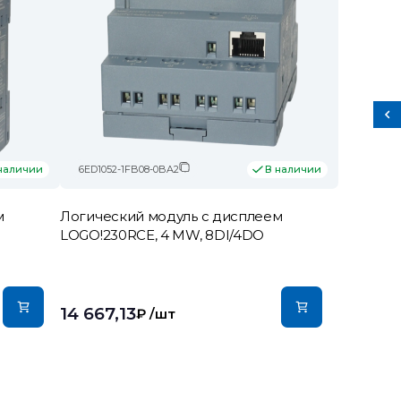
6ED1052-1FB08-0BA2
наличии
В наличии
м
Логический модуль c дисплеем
LOGO!230RCE, 4 MW, 8DI/4DO
14 667,13
₽
/шт