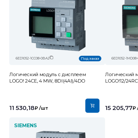
6ED1052-1CC08-0BA2
6ED1052-1MD08
Под заказ
Логический модуль c дисплеем
Логический м
LOGO! 24CE, 4 MW, 8DI(4AI)/4DO
LOGO!12/24RC
11 530,18
15 205,77
₽
/шт
₽
SIEMENS