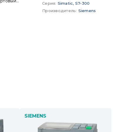
портовый
Серия
:
Simatic, S7-300
T ERGEC 200,
Производитель
:
Siemens
ициализация
льной сети со
SIEMENS