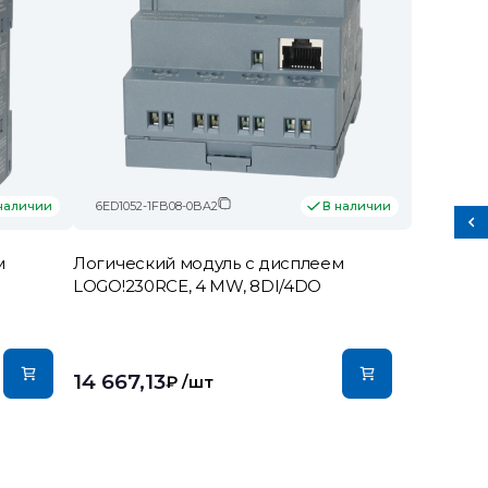
6ED1052-1FB08-0BA2
наличии
В наличии
м
Логический модуль c дисплеем
LOGO!230RCE, 4 MW, 8DI/4DO
14 667,13
₽
/шт