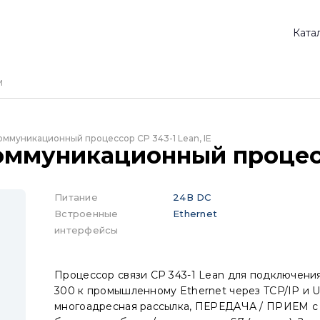
Ката
оммуникационный процессор CP 343-1 Lean, IE
оммуникационный процессо
Питание
24В DC
Встроенные
Ethernet
интерфейсы
Процессор связи CP 343-1 Lean для подключения
300 к промышленному Ethernet через TCP/IP и 
многоадресная рассылка, ПЕРЕДАЧА / ПРИЕМ с