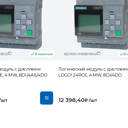
-0BA2
6ED1052-1HB08-0BA2
В наличии
В 
одуль c дисплеем
Логический модуль c дисплее
E, 4 MW, 8DI(4AI)/4DO
LOGO! 24RCE, 4 MW, 8DI/4DO
12 398,40
/шт
₽
/шт