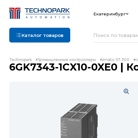
Екатеринбург
Каталог товаров
Technopark
Промышленные контроллеры
Simatic S7-300
К
6GK7343-1CX10-0XE0 | К