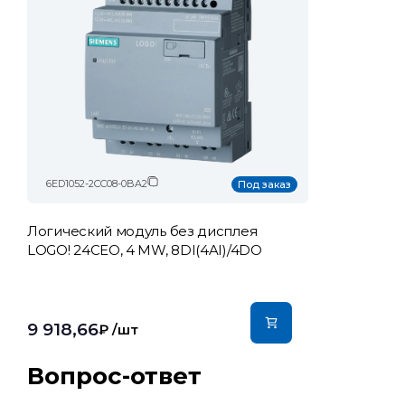
6ED1052-2CC08-0BA2
Под заказ
Логический модуль без дисплея
LOGO! 24CEO, 4 MW, 8DI(4AI)/4DO
9 918,66
₽
/шт
Вопрос-ответ