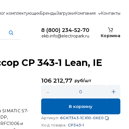
лог комплектующих
Бренды
Загрузки
Компания
Контакты
8 (800) 234-52-70
Корзина
ekb.info@electropark.ru
р CP 343-1 Lean, IE
106 212,77
руб/шт
-
+
0
В корзину
 SIMATIC S7-
UDP,
Артикул
:
6GK7343-1CX10-0XE0
 RFC1006 и
Код товара
:
CP343-1