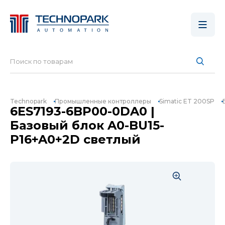
Technopark
Промышленные контроллеры
Simatic ET 200SP
6ES7193-6BP00-0DA0 |
Базовый блок A0-BU15-
P16+A0+2D светлый