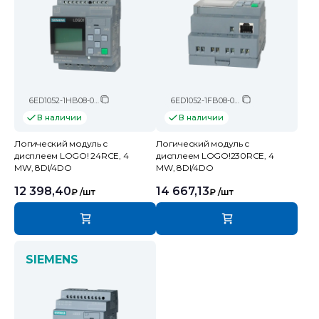
6ED1052-1HB08-0BA2
6ED1052-1FB08-0BA2
В наличии
В наличии
Логический модуль c
Логический модуль c
дисплеем LOGO! 24RCE, 4
дисплеем LOGO!230RCE, 4
MW, 8DI/4DO
MW, 8DI/4DO
12 398,40
14 667,13
₽
/шт
₽
/шт
SIEMENS