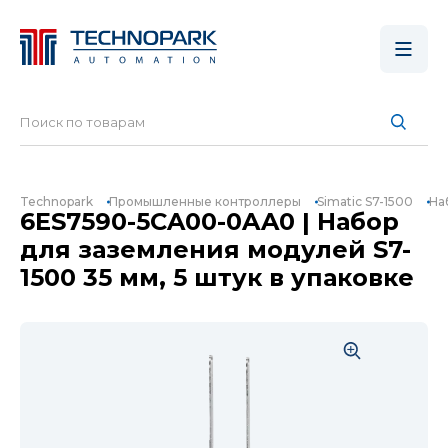
Technopark
Промышленные контроллеры
Simatic S7-1500
На
6ES7590-5CA00-0AA0 | Набор
для заземления модулей S7-
1500 35 мм, 5 штук в упаковке