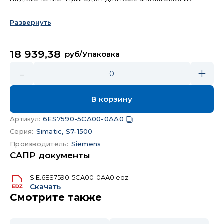
технологических модулей, для модулей шириной 35
мм, для всех фронтштекеров, 5 шт в упаковке.
Развернуть
18 939,38
руб/Упаковка
-
+
0
В корзину
Артикул
:
6ES7590-5CA00-0AA0
Серия
:
Simatic, S7-1500
Производитель
:
Siemens
САПР документы
SIE.6ES7590-5CA00-0AA0.edz
Скачать
Смотрите также