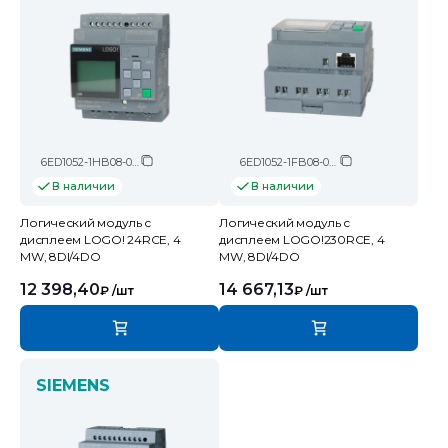
6ED1052-1HB08-0BA2
6ED1052-1FB08-0BA2
В наличии
В наличии
Логический модуль c
Логический модуль c
дисплеем LOGO! 24RCE, 4
дисплеем LOGO!230RCE, 4
MW, 8DI/4DO
MW, 8DI/4DO
12 398,40
14 667,13
₽
/шт
₽
/шт
SIEMENS