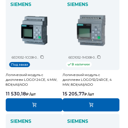
SIEMENS
SIEMENS
6ED1052-1CC08-0BA2
6ED1052-1MD08-0BA2
В наличии
Под заказ
Логический модуль c
Логический модуль c
дисплеем LOGO! 24CE, 4 MW,
дисплеем LOGO!12/24RCE, 4
8DI(4AI)/4DO
MW, 8DI(4AI)/4DO
11 530,18
15 205,77
₽
/шт
₽
/шт
SIEMENS
SIEMENS