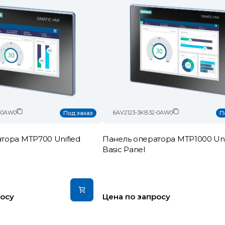
-0AW0
6AV2123-3KB32-0AW0
Под заказ
П
тора MTP700 Unified
Панель оператора MTP1000 Uni
Basic Panel
росу
Цена по запросу