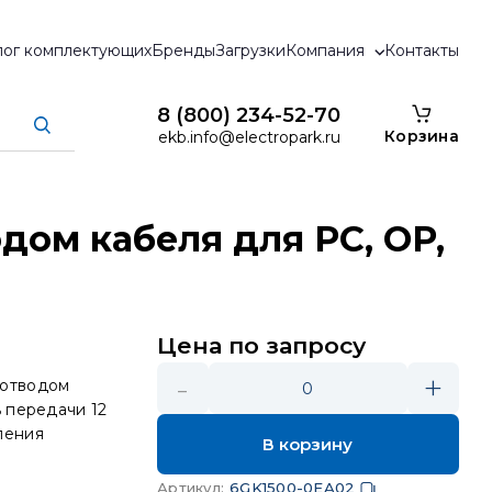
лог комплектующих
Бренды
Загрузки
Компания
Контакты
8 (800) 234-52-70
Корзина
ekb.info@electropark.ru
дом кабеля для PC, OP,
Цена по запросу
-
+
 отводом
0
ь передачи 12
ления
В корзину
Артикул
:
6GK1500-0EA02