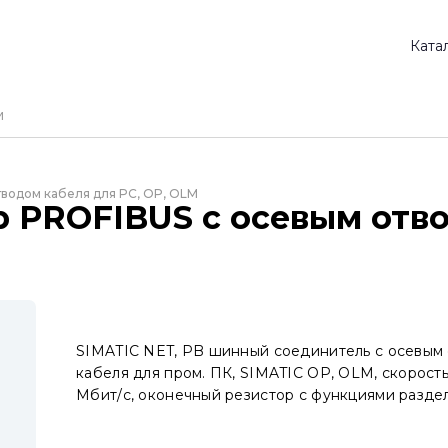
Ката
водом кабеля для PC, OP, OLM
 PROFIBUS с осевым отво
SIMATIC NET, PB шинный соединитель с осевым
кабеля для пром. ПК, SIMATIC OP, OLM, скорост
Мбит/с, оконечный резистор с функциями разде