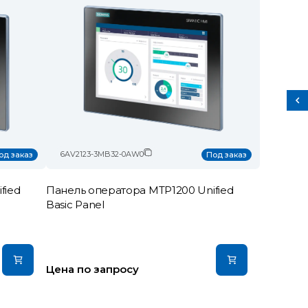
6AV2123-3MB32-0AW0
од заказ
Под заказ
fied
Панель оператора MTP1200 Unified
Basic Panel
Цена по запросу