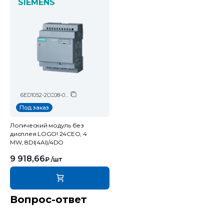
SIEMENS
6ED1052-2CC08-0BA2
Под заказ
Логический модуль без
дисплея LOGO! 24CEO, 4
MW, 8DI(4AI)/4DO
9 918,66
₽
/шт
Вопрос-ответ