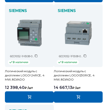
SIEMENS
SIEMENS
6ED1052-1HB08-0BA2
6ED1052-1FB08-0BA2
В наличии
В наличии
Логический модуль c
Логический модуль c
дисплеем LOGO! 24RCE, 4
дисплеем LOGO!230RCE, 4
MW, 8DI/4DO
MW, 8DI/4DO
12 398,40
14 667,13
₽
/шт
₽
/шт