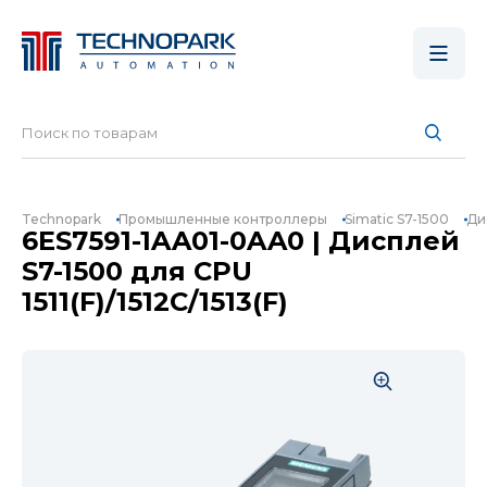
Technopark
Промышленные контроллеры
Simatic S7-1500
Дис
6ES7591-1AA01-0AA0 | Дисплей
S7-1500 для CPU
1511(F)/1512C/1513(F)