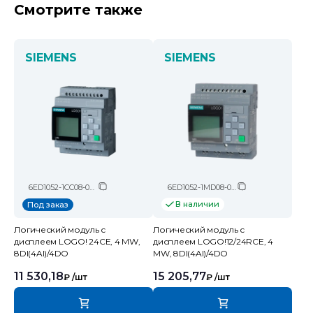
Смотрите также
SIEMENS
SIEMENS
6ED1052-1CC08-0BA2
6ED1052-1MD08-0BA2
В наличии
Под заказ
Логический модуль c
Логический модуль c
дисплеем LOGO! 24CE, 4 MW,
дисплеем LOGO!12/24RCE, 4
8DI(4AI)/4DO
MW, 8DI(4AI)/4DO
11 530,18
15 205,77
₽
/шт
₽
/шт