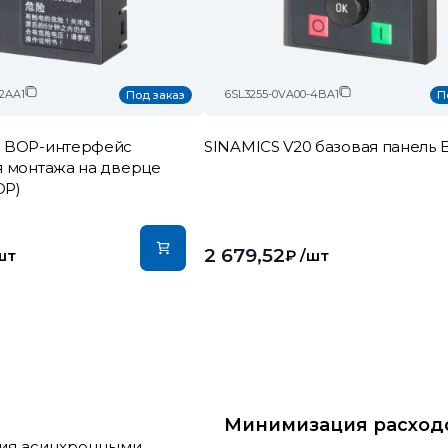
-2AA1
6SL3255-0VA00-4BA1
Под заказ
П
0 BOP-интерфейс
SINAMICS V20 базовая панель
я монтажа на дверце
OР)
2 679,52
шт
₽
/шт
Минимизация расход
ния асинхронными