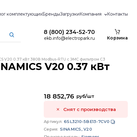
лог комплектующих
Бренды
Загрузки
Компания
Контакты
8 (800) 234-52-70
Корзина
ekb.info@electropark.ru
CS V20 0.37 кВт 380В Modbus-RTU c ЭМС фильтром C3
INAMICS V20 0.37 кВт
18 852,76
руб/шт
Снят с производства
Артикул
:
6SL3210-5BE13-7CV0
Серия
:
SINAMICS, V20
Производитель
:
Siemens