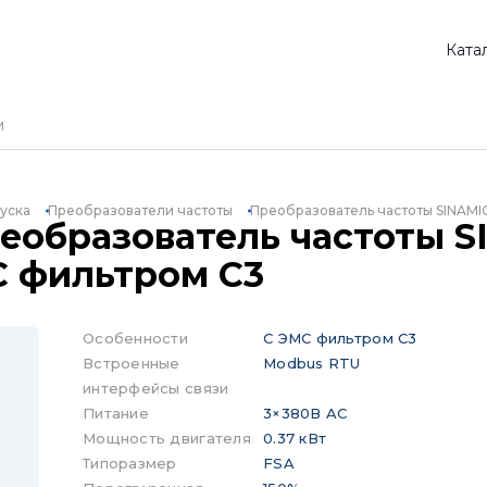
Ката
уска
Преобразователи частоты
Преобразователь частоты SINAMI
реобразователь частоты S
С фильтром C3
Особенности
С ЭМС фильтром C3
Встроенные
Modbus RTU
интерфейсы связи
Питание
3×380В AC
Мощность двигателя
0.37 кВт
Типоразмер
FSA