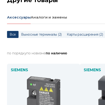
Аксессуары
Аналоги и замены
Все
Выносные терминалы
(
2
)
Карты расширения
(
2
)
по порядку
по новизне
по наличию
SIEMENS
SIEMENS