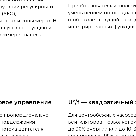
Преобразователь использу
 функции регулировки
уменьшением потока для о
(AEO),
отображает текущий расхо
торах и конвейерах. В
интегрированных функций
ённую конструкцию и
йки через панель
зовое управление
U²/f — квадратичный 
е пропорционально
Для центробежных насосов
я поддержания
вентиляторов, позволяет э
потока двигателя,
до 90% энергии или до 10–
 в насосах,
сравнению с U/f за счёт то