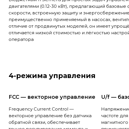
двигателями (0.12-30 кВт), предлагающий базовые
скорости, встроенную защиту и энергосбережение 
преимущественно применяемый в насосах, вентиля
отличие от продвинутых моделей, он имеет упрощ
отличается низкой стоимостью и лёгкостью настро
оператора
4-режима управления
FCC — векторное управление
U/f — ба
Frequency Current Control —
Напряжени
векторное управление без датчика
частоте дл
обратной связи, обеспечивает
магнитного 
точное регулирование момента и
применяется