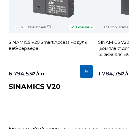
6SL3255-0VA00-5AA0
6SL3255-0VA00
В наличии
SINAMICS V20 Smart Access модуль
SINAMICS V2
веб-сервера
(комплект дл
шкафа для B
6 794,53
1 784,75
₽
/шт
₽
/
SINAMICS V20
Бюджетный п Siemens для простых задач управле