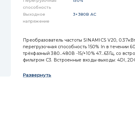
Перегрузочная
150%
способность
Выходное
3×380В AC
напряжение
Преобразователь частоты SINAMICS V20, 0.37кВт
перегрузочная способность 150% In в течении 60
трёхфазный 380…480В -15/+10% 47…63Гц, со встр
фильтром C3. Встроенные входы-выходы: 4DI, 2DO,
Интерфейс: USS/MODBUS RTU. Встроенная пане
защита: IP20/UL, типоразмер: FSA
Развернуть