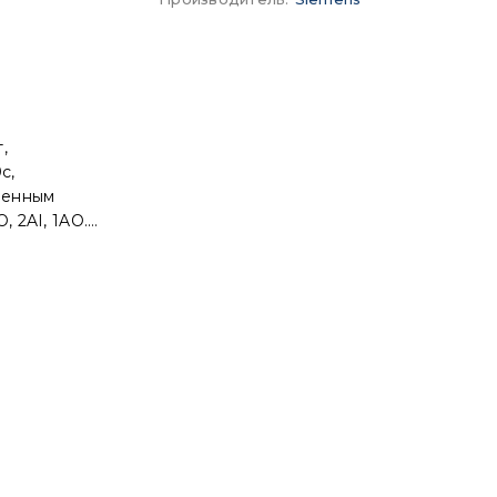
,
с,
оенным
 2AI, 1AO.
ль BOP,