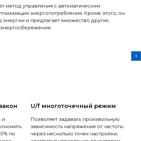
ет метод управления с автоматическим
птимизации энергопотребления. Кроме этого, он
д энергии и предлагает множество других
 энергосбережения.
закон
U/f многоточечный режим
 и
Позволяет задавать произвольную
кономить
зависимость напряжения от частоты
30% по
через несколько точек настройки,
чного
адаптируя управление двигателем