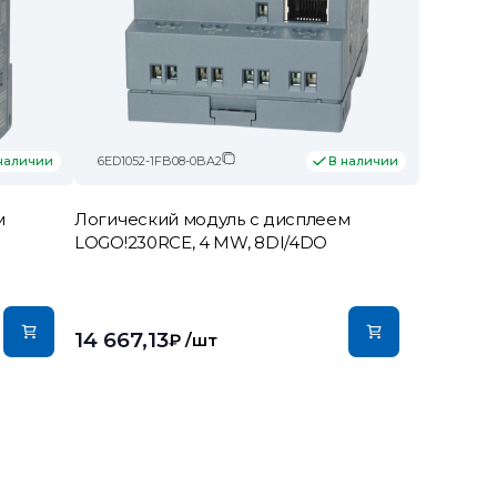
6ED1052-1FB08-0BA2
наличии
В наличии
м
Логический модуль c дисплеем
LOGO!230RCE, 4 MW, 8DI/4DO
14 667,13
₽
/шт