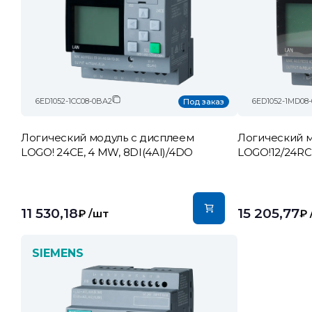
6ED1052-1CC08-0BA2
6ED1052-1MD08
Под заказ
Логический модуль c дисплеем
Логический м
LOGO! 24CE, 4 MW, 8DI(4AI)/4DO
LOGO!12/24RC
11 530,18
15 205,77
₽
/шт
₽
SIEMENS