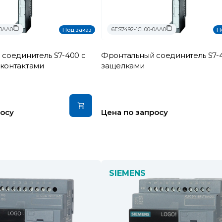
-0AA0
6ES7492-1CL00-0AA0
Под заказ
П
соединитель S7-400 с
Фронтальный соединитель S7-
контактами
защелками
росу
Цена по запросу
SIEMENS