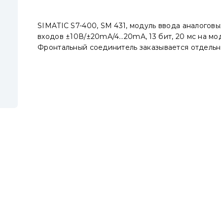
SIMATIC S7-400, SM 431, модуль ввода аналоговых
входов ±10В/±20mA/4…20mA, 13 бит, 20 мс на мод
Фронтальный соединитель заказывается отдельн