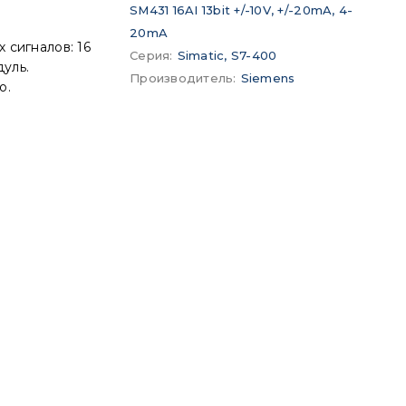
SM431 16AI 13bit +/-10V, +/-20mA, 4-
20mA
 сигналов: 16
Серия
:
Simatic, S7-400
уль.
Производитель
:
Siemens
о.