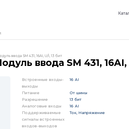
Ката
дуль ввода SM 431, 16AI, U/I, 13 бит
дуль ввода SM 431, 16AI, U
Встроенные входы-
16 AI
выходы
Питание
От шины
Разрешение
13 бит
Аналоговые входы
16 AI
Поддерживаемые
Ток, Напряжение
сигналы встроенных
входов-выходов