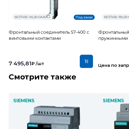
6ES7492-1AL00-0AA0
6ES7492-1BL00
Под заказ
Фронтальный соединитель S7-400 с
Фронтальный 
винтовыми контактами
пружинными 
7 495,81
₽
/шт
Цена по зап
Смотрите также
SIEMENS
SIEMENS