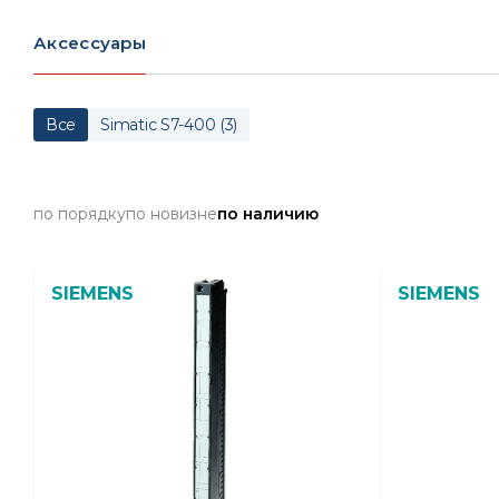
Аксессуары
Все
Simatic S7-400
(
3
)
по порядку
по новизне
по наличию
SIEMENS
SIEMENS