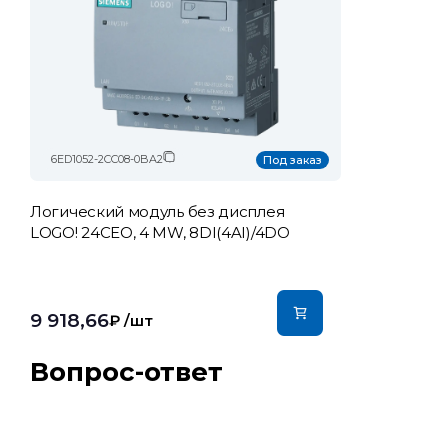
6ED1052-2CC08-0BA2
Под заказ
Логический модуль без дисплея
LOGO! 24CEO, 4 MW, 8DI(4AI)/4DO
9 918,66
₽
/шт
Вопрос-ответ