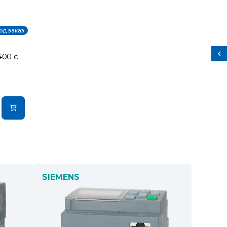
од заказ
400 с
SIEMENS