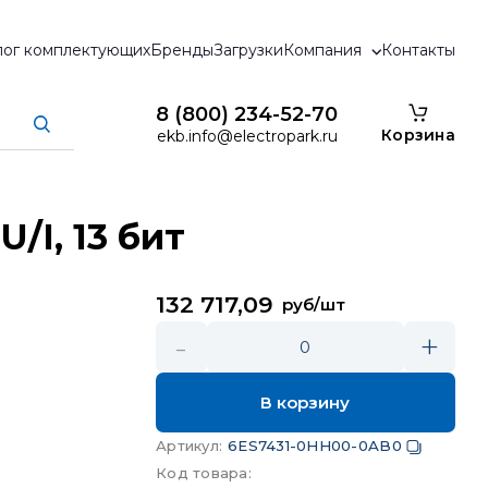
лог комплектующих
Бренды
Загрузки
Компания
Контакты
8 (800) 234-52-70
Корзина
ekb.info@electropark.ru
/I, 13 бит
132 717,09
руб/шт
-
+
0
В корзину
Артикул
:
6ES7431-0HH00-0AB0
Код товара
: