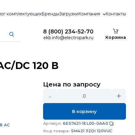
лог комплектующих
Бренды
Загрузки
Компания
Контакты
8 (800) 234-52-70
Корзина
ekb.info@electropark.ru
AC/DC 120 В
Цена по запросу
-
+
0
В корзину
Артикул
:
6ES7421-1EL00-0AA0
0В AC
Код товара
:
SM421 32DI 120VUC