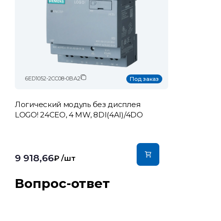
6ED1052-2CC08-0BA2
Под заказ
Логический модуль без дисплея
LOGO! 24CEO, 4 MW, 8DI(4AI)/4DO
9 918,66
₽
/шт
Вопрос-ответ