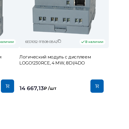
6ED1052-1FB08-0BA2
наличии
В наличии
м
Логический модуль c дисплеем
LOGO!230RCE, 4 MW, 8DI/4DO
14 667,13
₽
/шт