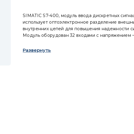
SIMATIC S7-400, модуль ввода дискретных сигна
использует оптоэлектронное разделение внешн
внутренних цепей для повышения надежности с
Модуль оборудован 32 входами с напряжением 
каждый, что делает его подходящим для различ
промышленных приложений. Фронтальный соеди
Развернуть
необходимо заказывать отдельно.