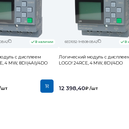
-0BA2
6ED1052-1HB08-0BA2
В наличии
В 
одуль c дисплеем
Логический модуль c дисплее
E, 4 MW, 8DI(4AI)/4DO
LOGO! 24RCE, 4 MW, 8DI/4DO
12 398,40
/шт
₽
/шт