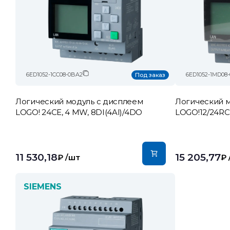
6ED1052-1CC08-0BA2
6ED1052-1MD08
Под заказ
Логический модуль c дисплеем
Логический м
LOGO! 24CE, 4 MW, 8DI(4AI)/4DO
LOGO!12/24RC
11 530,18
15 205,77
₽
/шт
₽
SIEMENS