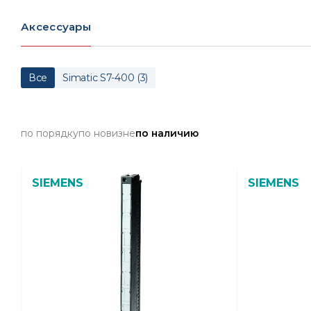
Аксессуары
Все
Simatic S7-400
(
3
)
по порядку
по новизне
по наличию
SIEMENS
SIEMENS