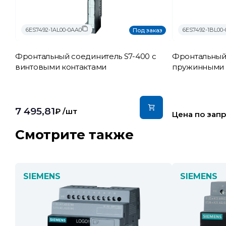
6ES7492-1AL00-0AA0
6ES7492-1BL00
Под заказ
Фронтальный соединитель S7-400 с
Фронтальный 
винтовыми контактами
пружинными 
7 495,81
₽
/шт
Цена по зап
Смотрите также
SIEMENS
SIEMENS