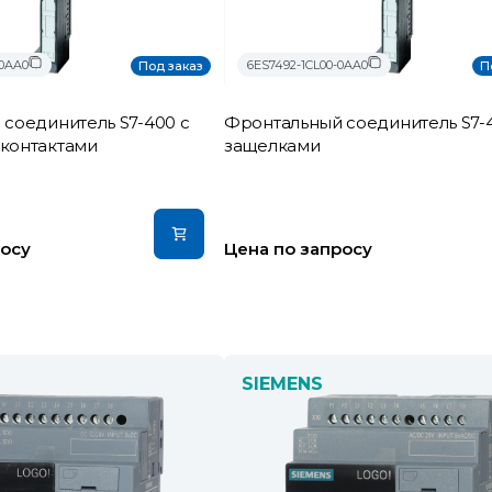
-0AA0
6ES7492-1CL00-0AA0
Под заказ
П
соединитель S7-400 с
Фронтальный соединитель S7-
контактами
защелками
росу
Цена по запросу
SIEMENS