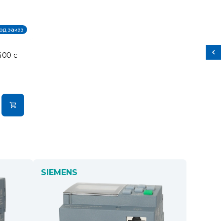
од заказ
400 с
SIEMENS