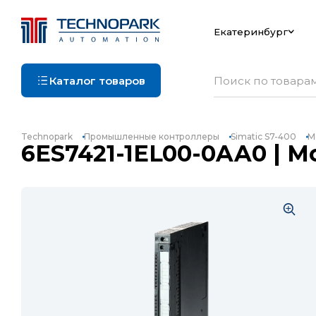
Екатеринбург
Каталог товаров
Technopark
Промышленные контроллеры
Simatic S7-400
М
6ES7421-1EL00-0AA0 | Мо