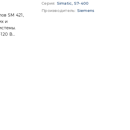
Серия
:
Simatic, S7-400
Производитель
:
Siemens
лов SM 421,
их и
истемы.
~120 В
ных
нитель