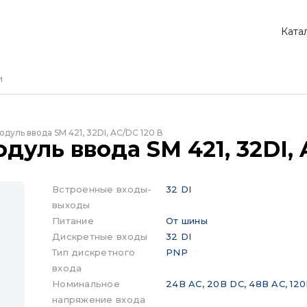
Ката
одуль ввода SM 421, 32DI, AC/DC 120 В
дуль ввода SM 421, 32DI, 
Встроенные входы-
32 DI
выходы
Питание
От шины
Дискретные входы
32 DI
Тип дискретного
PNP
входа
Номинальное
24В AC, 20В DC, 48В AC, 12
напряжение входа