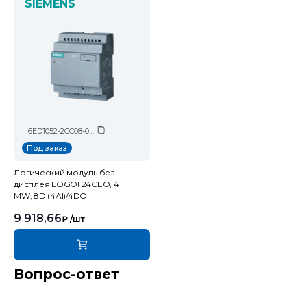
SIEMENS
6ED1052-2CC08-0BA2
Под заказ
Логический модуль без
дисплея LOGO! 24CEO, 4
MW, 8DI(4AI)/4DO
9 918,66
₽
/шт
Вопрос-ответ