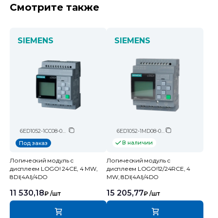
Смотрите также
SIEMENS
SIEMENS
6ED1052-1CC08-0BA2
6ED1052-1MD08-0BA2
В наличии
Под заказ
Логический модуль c
Логический модуль c
дисплеем LOGO! 24CE, 4 MW,
дисплеем LOGO!12/24RCE, 4
8DI(4AI)/4DO
MW, 8DI(4AI)/4DO
11 530,18
15 205,77
₽
/шт
₽
/шт