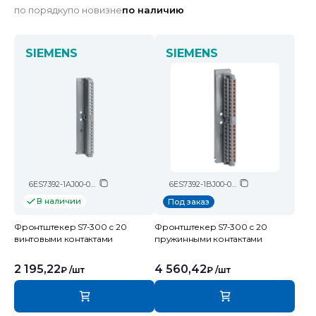
по порядку
по новизне
по наличию
SIEMENS
SIEMENS
6ES7392-1AJ00-0AA0
6ES7392-1BJ00-0AA0
В наличии
Под заказ
Фронтштекер S7-300 с 20
Фронтштекер S7-300 с 20
винтовыми контактами
пружинными контактами
2 195,22
4 560,42
₽
/шт
₽
/шт