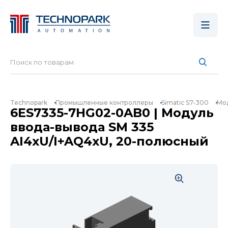
Technopark
Промышленные контроллеры
Simatic S7-300
Мод
6ES7335-7HG02-0AB0 | Модуль
ввода-вывода SM 335
AI4xU/I+AQ4xU, 20-полюсный