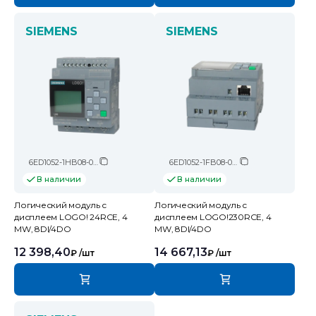
SIEMENS
SIEMENS
6ED1052-1HB08-0BA2
6ED1052-1FB08-0BA2
В наличии
В наличии
Логический модуль c
Логический модуль c
дисплеем LOGO! 24RCE, 4
дисплеем LOGO!230RCE, 4
MW, 8DI/4DO
MW, 8DI/4DO
12 398,40
14 667,13
₽
/шт
₽
/шт