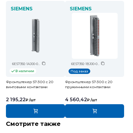
SIEMENS
SIEMENS
6ES7392-1AJ00-0AA0
6ES7392-1BJ00-0AA0
В наличии
Под заказ
Фронтштекер S7-300 с 20
Фронтштекер S7-300 с 20
винтовыми контактами
пружинными контактами
2 195,22
4 560,42
₽
/шт
₽
/шт
Смотрите также