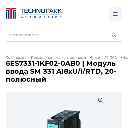
Technopark
Промышленные контроллеры
Simatic S7-300
Мод
6ES7331-1KF02-0AB0 | Модуль
ввода SM 331 AI8xU/I/RTD, 20-
полюсный