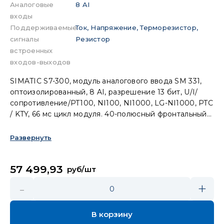
Аналоговые
8 AI
входы
Поддерживаемые
Ток, Напряжение, Терморезистор,
сигналы
Резистор
встроенных
входов-выходов
SIMATIC S7-300, модуль аналогового ввода SM 331,
оптоизолированный, 8 AI, разрешение 13 бит, U/I/
сопротивление/PT100, NI100, NI1000, LG-NI1000, PTC
/ KTY, 66 мс цикл модуля. 40-полюсный фронтальный
соединитель заказывается отдельно.
Развернуть
57 499,93
руб/шт
-
+
0
В корзину