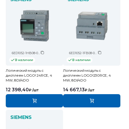
6ED1052-1HB08-0BA2
6ED1052-1FB08-0BA2
В наличии
В наличии
Логический модуль c
Логический модуль c
дисплеем LOGO! 24RCE, 4
дисплеем LOGO!230RCE, 4
MW, 8DI/4DO
MW, 8DI/4DO
12 398,40
14 667,13
₽
/шт
₽
/шт
SIEMENS