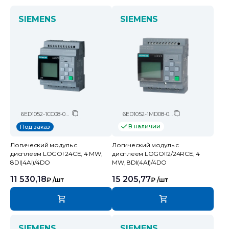
SIEMENS
SIEMENS
6ED1052-1CC08-0BA2
6ED1052-1MD08-0BA2
В наличии
Под заказ
Логический модуль c
Логический модуль c
дисплеем LOGO! 24CE, 4 MW,
дисплеем LOGO!12/24RCE, 4
8DI(4AI)/4DO
MW, 8DI(4AI)/4DO
11 530,18
15 205,77
₽
/шт
₽
/шт
SIEMENS
SIEMENS