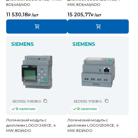
8DI(4AI)/4DO
MW, 8DI(4AI)/4DO
11 530,18
15 205,77
₽
/шт
₽
/шт
SIEMENS
SIEMENS
6ED1052-1HB08-0BA2
6ED1052-1FB08-0BA2
В наличии
В наличии
Логический модуль c
Логический модуль c
дисплеем LOGO! 24RCE, 4
дисплеем LOGO!230RCE, 4
MW, 8DI/4DO
MW, 8DI/4DO