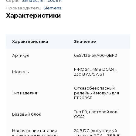
Серия
:
Simatic, ET 200SP
Производитель
:
Siemens
Характеристики
Характеристика
Значение
Артикул
6ES7136-6RA00-0BF0
F-RQ 24…48 В DC/24…
Модель
230 В AC/5 A ST
Отказобезопасный
Тип изделия
релейный модуль для
ET 200SP
Тип F0, цветовой код
Базовый блок
CC42
Напряжение питания
24 В DC (допустимый
катушки номинальное
диапазон 20,4 … 28,8 В)