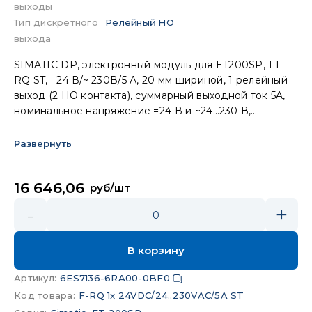
выходы
Тип дискретного
Релейный НО
выхода
SIMATIC DP, электронный модуль для ET200SP, 1 F-
RQ ST, =24 В/~ 230В/5 А, 20 мм шириной, 1 релейный
выход (2 НО контакта), суммарный выходной ток 5A,
номинальное напряжение =24 В и ~24…230 В,
применение до PL e (ISO13849-1: 2008)/ SIL 3
(IEC61508: 2010), если управляется F-DQ (например,
Развернуть
6ES7136-6DB00-0CA0).
16 646,06
руб/шт
-
+
0
В корзину
Артикул
:
6ES7136-6RA00-0BF0
Код товара
:
F-RQ 1x 24VDC/24..230VAC/5A ST