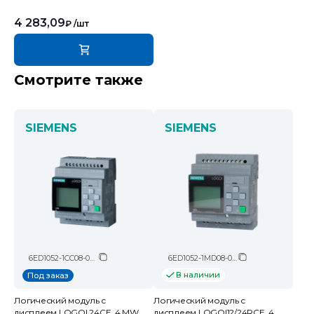
4 283,09
₽
/шт
Смотрите также
SIEMENS
SIEMENS
6ED1052-1CC08-0BA2
6ED1052-1MD08-0BA2
В наличии
Под заказ
Логический модуль c
Логический модуль c
дисплеем LOGO! 24CE, 4 MW,
дисплеем LOGO!12/24RCE, 4