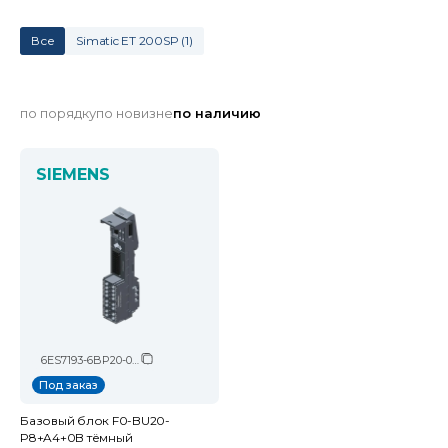
Все
Simatic ET 200SP
(
1
)
по порядку
по новизне
по наличию
SIEMENS
6ES7193-6BP20-0BF0
Под заказ
Базовый блок F0-BU20-
P8+A4+0B тёмный