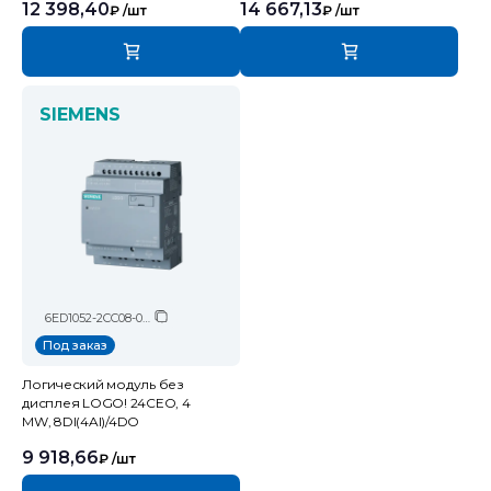
12 398,40
14 667,13
₽
/шт
₽
/шт
SIEMENS
6ED1052-2CC08-0BA2
Под заказ
Логический модуль без
дисплея LOGO! 24CEO, 4
MW, 8DI(4AI)/4DO
9 918,66
₽
/шт