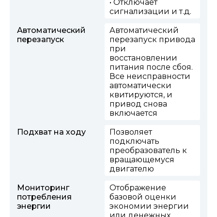
• Отключает
сигнализации и т.д.
Автоматический
Автоматический
перезапуск
перезапуск привода
при
восстановлении
питания после сбоя.
Все неисправности
автоматически
квитируются, и
привод снова
включается
Подхват на ходу
Позволяет
подключать
преобразователь к
вращающемуся
двигателю
Мониторинг
Отображение
потребления
базовой оценки
энергии
экономии энергии
или денежных