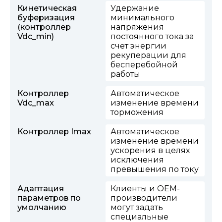
Кинетическая
Удержание
буферизация
минимального
(контроллер
напряжения
Vdc_min)
постоянного тока за
счет энергии
рекуперации для
бесперебойной
работы
Контроллер
Автоматическое
Vdc_max
изменение времени
торможения
Контроллер Imax
Автоматическое
изменение времени
ускорения в целях
исключения
превышения по току
Адаптация
Клиенты и OEM-
параметров по
производители
умолчанию
могут задать
специальные