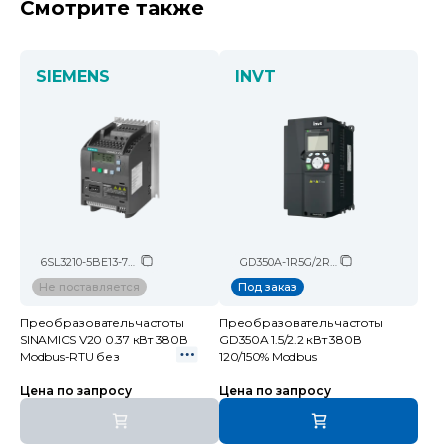
Смотрите также
SIEMENS
INVT
6SL3210-5BE13-7UV0
GD350A-1R5G/2R2P-4
Не поставляется
Под заказ
Преобразователь частоты
Преобразователь частоты
SINAMICS V20 0.37 кВт 380В
GD350A 1.5/2.2 кВт 380В
Modbus-RTU без
120/150% Modbus
Цена по запросу
Цена по запросу