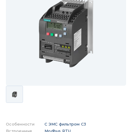
Особенности
С ЭМС фильтром C3
Встроенные
Modbus RTU