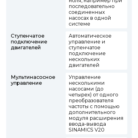
ноля, например при
последовательно
соединенных
насосах в одной
системе
Ступенчатое
Автоматическое
подключение
управление и
двигателей
ступенчатое
подключение
нескольких
двигателей
Мультинасосное
Управление
управление
несколькими
насосами (до
четырех) от одного
преобразователя
частоты с помощью
дополнительного
модуля расширения
ввода-вывода
SINAMICS V20