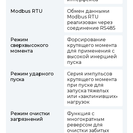
Modbus RTU
Обмен данными
Modbus RTU
реализован через
соединение RS485
Режим
Форсирование
сверхвысокого
крутящего момента
момента
для применения с
высокой инерцией
пуска
Режим ударного
Серия импульсов
пуска
крутящего момента
при пуске для
запуска тяжелых
или «заклинивших»
нагрузок
Режим очистки
Функция с
загрязнений
многократным
реверсом для
очистки забитых