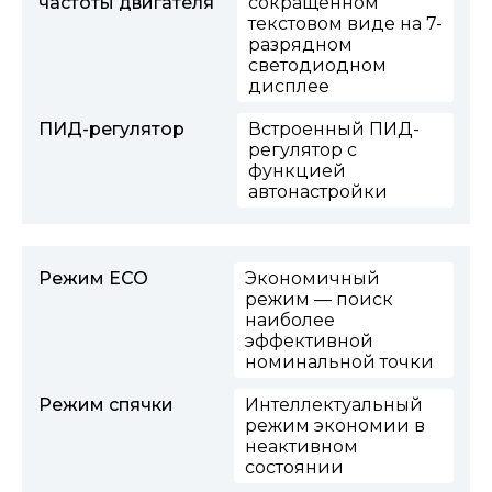
частоты двигателя
сокращенном
текстовом виде на 7-
разрядном
светодиодном
дисплее
ПИД-регулятор
Встроенный ПИД-
регулятор с
функцией
автонастройки
Режим ECO
Экономичный
режим — поиск
наиболее
эффективной
номинальной точки
Режим спячки
Интеллектуальный
режим экономии в
неактивном
состоянии