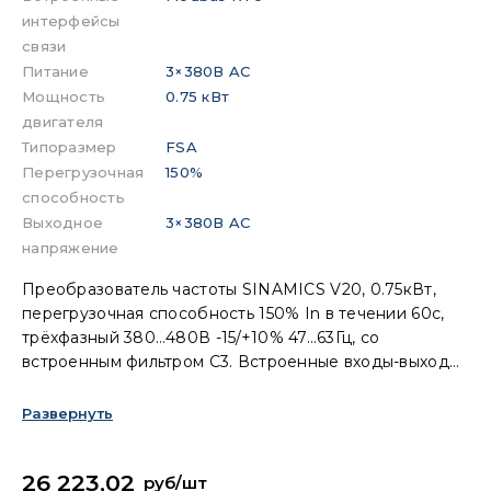
интерфейсы
связи
Питание
3×380В AC
Мощность
0.75 кВт
двигателя
Типоразмер
FSA
Перегрузочная
150%
способность
Выходное
3×380В AC
напряжение
Преобразователь частоты SINAMICS V20, 0.75кВт,
перегрузочная способность 150% In в течении 60с,
трёхфазный 380…480В -15/+10% 47…63Гц, со
встроенным фильтром C3. Встроенные входы-выходы:
4DI, 2DO, 2AI, 1AO. Интерфейс: USS/MODBUS RTU.
Встроенная панель BOP, защита: IP20/UL,
Развернуть
типоразмер: FSA
26 223,02
руб/шт