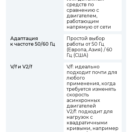
средств по
сравнению с
двигателем,
работающим
напрямую от сети
Адаптация
Простой выбор
к частоте 50/60 Гц
работы от 50 Гц
(Европа, Азия) / 60
Гц (США)
V/f и V2/f
V/f: идеально
подходит почти для
любого
применения, когда
требуется изменять
скорость
асинхронных
двигателей
V2/f: подходит для
нагрузок с
квадратичными
кривыми, например