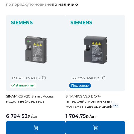
по порядку
по новизне
по наличию
SIEMENS
SIEMENS
6SL3255-0VA00-5AA0
6SL3255-0VA00-2AA1
В наличии
Под заказ
SINAMICS V20 Smart Access
SINAMICS V20 BOP-
модуль веб-сервера
интерфейс (комплект для
монтажа на дверце шкафа
6 794,53
1 784,75
₽
/шт
₽
/шт