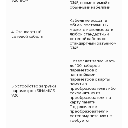
V20 BOP
RJ45, совместимый с
обычными кабелями
Кабель не входит в
объем поставки. Вы
можете использовать
4. Стандартный
любой стандартный
сетевой кабель
сетевой кабель со
стандартным разъемом
RJ45
Позволяет записывать
до 100 наборов
параметров с
настройками
параметров с карты
памяти в
5. Устройство загрузки
преобразователь либо
параметров SINAMICS
сохранять их из
V20
преобразователя на
карту памяти.
Подключение
преобразователя к
сетевому питанию не
требуется