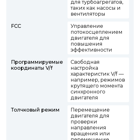
для турбоагрегатов,
таких как насосы и
вентиляторы
FCC
Управление
потокосцеплением
двигателя для
повышения
эффективности
Программируемые
Свободная
координаты V/f
настройка
характеристик V/f —
например, режимов
крутящего момента
синхронного
двигателя
Толчковый режим
Перемещение
двигателя для
проверки
направления
вращения или
перемещение