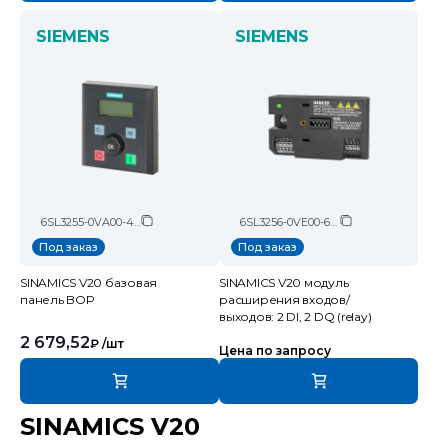
SIEMENS
SIEMENS
6SL3255-0VA00-4BA1
6SL3256-0VE00-6AA0
Под заказ
Под заказ
SINAMICS V20 базовая
SINAMICS V20 модуль
панель BOP
расширения входов/
выходов: 2 DI, 2 DQ (relay)
2 679,52
₽
/шт
Цена по запросу
SINAMICS V20